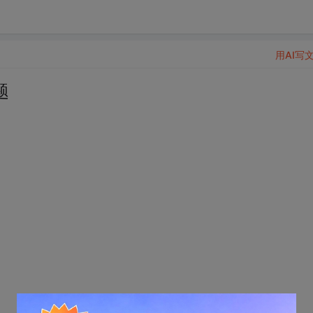
用AI写
题