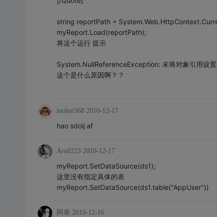
[/Quote]
string reportPath = System.Web.HttpContext.Curre
myReport.Load(reportPath);
将这个运行 提示
System.NullReferenceException: 未将对象
这个是什么原因啊？？
luohui368
2010-12-17
hao sdoij af
Aro0223
2010-12-17
myReport.SetDataSource(ds1);
这里没有指定具体的表
myReport.SetDataSource(ds1.table("AppUser"))
阿泰
2010-12-16