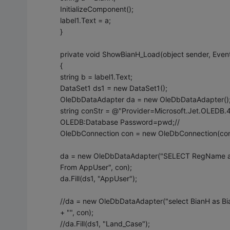
InitializeComponent();
label1.Text = a;
}
private void ShowBianH_Load(object sender, Even
{
string b = label1.Text;
DataSet1 ds1 = new DataSet1();
OleDbDataAdapter da = new OleDbDataAdapter()
string conStr = @"Provider=Microsoft.Jet.OLEDB.
OLEDB:Database Password=pwd;//
OleDbConnection con = new OleDbConnection(con
da = new OleDbDataAdapter("SELECT RegName a
From AppUser", con);
da.Fill(ds1, "AppUser");
//da = new OleDbDataAdapter("select BianH as Bi
+ "", con);
//da.Fill(ds1, "Land_Case");