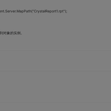
nt.Server.MapPath("CrystalReport1.rpt");
引用设置到对象的实例。