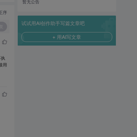
暂无公告
正序
试试用AI创作助手写篇文章吧
复
+ 用AI写文章
不执
接用