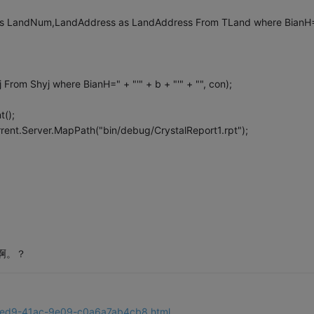
as LandNum,LandAddress as LandAddress From TLand where BianH
rom Shyj where BianH=" + "'" + b + "'" + "", con);
();
rent.Server.MapPath("bin/debug/CrystalReport1.rpt");
啊。？
-bed9-41ac-9e09-c0a6a7ab4cb8.html