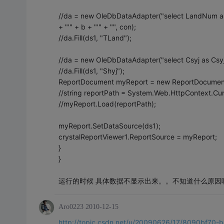
//da = new OleDbDataAdapter("select LandNum 
+ "'" + b + "'" + "", con);
//da.Fill(ds1, "TLand");
//da = new OleDbDataAdapter("select Csyj as Csyj F
//da.Fill(ds1, "Shyj");
ReportDocument myReport = new ReportDocument
//string reportPath = System.Web.HttpContext.Cur
//myReport.Load(reportPath);
myReport.SetDataSource(ds1);
crystalReportViewer1.ReportSource = myReport;
}
}
运行的时候 具体数据不显示出来。。不知道什么原因
Aro0223
2010-12-15
http://topic.csdn.net/u/20090626/17/8090bf70