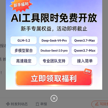
晶报表 在窗口2中显示出来
括 姓名 年龄 地址 显示出来 并能打印。
！
转发到动态
举报
写回