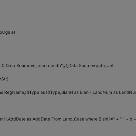
tArgs e)
;
4.0;Data Source=e_record.mdb";//;Data Source=path; Jet
Str);
s RegName,IdType as IdType,BianH as BianH,LandNum as LandNu
anH,AddDate as AddDate From Land_Case where BianH=" + "'" + b + 