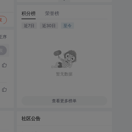
积分榜
荣誉榜
复
近7日
近30日
至今
正序
复
暂无数据
查看更多榜单
社区公告