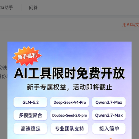
da助手
问答
用AI写
没钱的人就蛋痛了 所以 我希望拿个高手能给他破解出来
叫你填注册码了