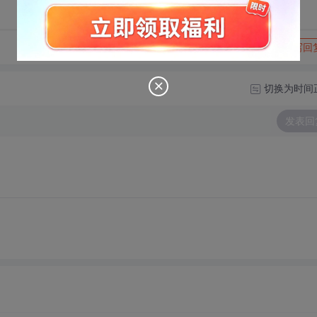
转发到动态
举报
写回
切换为时间
发表回