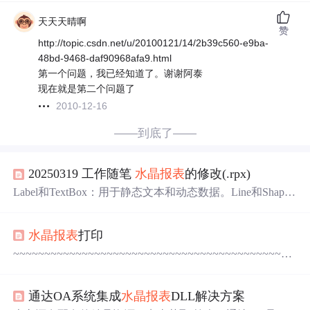
天天天晴啊
赞
http://topic.csdn.net/u/20100121/14/2b39c560-e9ba-
48bd-9468-daf90968afa9.html
第一个问题，我已经知道了。谢谢阿泰
现在就是第二个问题了
2010-12-16
——到底了——
20250319 工作随笔
水晶报表
的修改(.rpx)
Label和TextBox：用于静态文本和动态数据。Line和Shap
e：用于
分割
和装饰。Picture：用于插入图片。ReportInfo：
用于
显示
页码、总页数和打印时间等报表信息。使用可以
水晶报表
打印
灵活定制ReportInfo的
显示
格式。
~~~~~~~~~~~~~~~~~~~~~~~~~~~~~~~~~~~~~~~~~~~~~
~~~~~~~~~~~~~~~~~~~~~~~~~~~~~~~~~ 开发工具与关
键技术：Adobe JavaScript 作者：陈钰桃 撰写时间：2021年
通达OA系统集成
水晶报表
DLL解决方案
5月17日 ~~~~~~~~~~~~~~~~~~~~~~~~~~~~~~~~~~~~~~