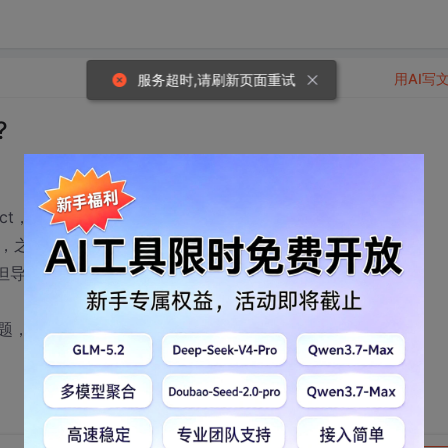
用AI写
服务超时,请刷新页面重试
?
ect，内容是合同模板
ct，之后在view里填这个文本为客户的全称。。。
但导出为doc和rtf时，客户全称上移了，大约半行的位置
题，在线等，谢谢