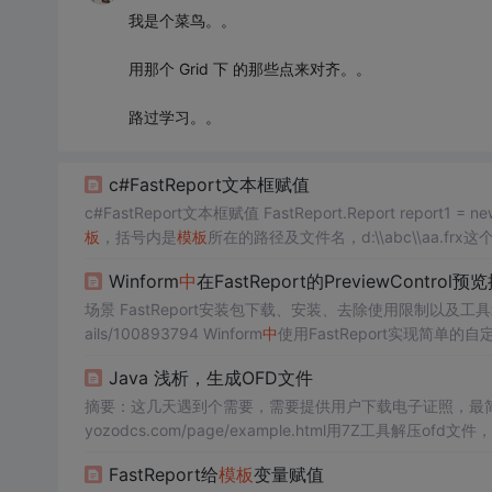
我是个菜鸟。。
用那个 Grid 下 的那些点来对齐。。
路过学习。。
c#FastReport文本框赋值
板
，括号内是
模板
所在的路径及文件名，d:\\abc\\aa.fr
//var Pagem1 = report1.Find
Object
("Page1
Winform
中
在FastReport的PreviewControl预
场景 FastReport安装包下载、安装、去除使用限制以及工
ails/100893794 Winform
中
使用FastReport实现简单的自定义PDF
Java 浅析，生成OFD文件
摘要：这几天遇到个需要，需要提供用户下载电子证照，最简单
yozodcs.com/page/example.html用7Z工具解
FastReport给
模板
变量赋值