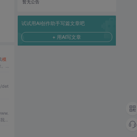
暂无公告
试试用AI创作助手写篇文章吧
+ 用AI写文章
//加载
模
录。
/det
ww.
先我们