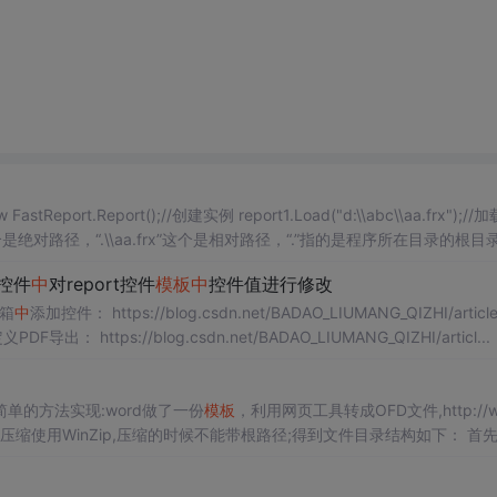
c#FastReport文本框赋值 FastReport.Report report1 = new FastReport.Report();//创建实例 report1.Load("d:\\abc\\aa.frx");
x这个是绝对路径，“.\\aa.frx”这个是相对路径，“.”指的是程序所在目录的根目
览控件
中
对report控件
模板
中
控件值进行修改
具箱
中
添加控件： https://blog.csdn.net/BADAO_LIUMANG_QIZHI/article
导出： https://blog.csdn.net/BADAO_LIUMANG_QIZHI/articl...
的方法实现:word做了一份
模板
，利用网页工具转成OFD文件,http://w
压ofd文件，压缩使用WinZip,压缩的时候不能带根路径;得到文件目录结构如下： 首
来看OFD文件的目录结构，OFD文件底层为XML，解析可查看相关文档，下面简述我了解的： ...