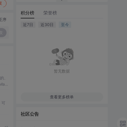
复
积分榜
荣誉榜
正序
近7日
近30日
至今
复
暂无数据
级的、
ag
查看更多榜单
，可
社区公告