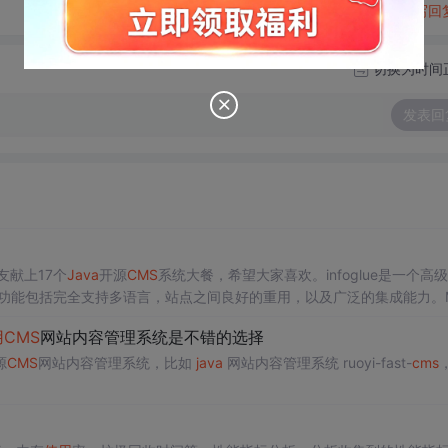
转发到动态
举报
写回
切换为时间
发表回
友献上17个
Java
开源
CMS
系统大餐，希望大家喜欢。infoglue是一个高
功能包括完全支持多语言，站点之间良好的重用，以及广泛的集成能力。M
建在
Java
内容知识库标准(JSR-170).Magnolia支持...
用
CMS
网站内容管理系统是不错的选择
源
CMS
网站内容管理系统，比如
java
网站内容管理系统 ruoyi-fast-
cms