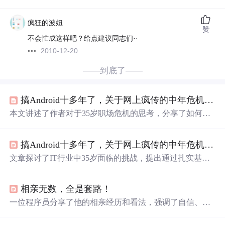
疯狂的波妞
赞
不会忙成这样吧？给点建议同志们··
2010-12-20
——到底了——
搞Android十多年了，关于网上疯传的中年危机我有一
本文讲述了作者对于35岁职场危机的思考，分享了如何通
过提升技能、转行、调整心态等方式来缓解这一问题。强
调了算法学习的重要性，
建议
在合适的公司积累工龄，同
搞Android十多年了，关于网上疯传的中年危机我有一
时探讨了生活期望与现实之间的平衡。
文章探讨了IT行业中35岁面临的挑战，提出通过扎实基
础、适当转行、调整期望值以及生活与工作的平衡来缓解
中年危机。作者分享了个人经验并鼓励持续学习，提供系
相亲无数，全是套路！
统化的学习资源和职业发展
建议
。
一位程序员分享了他的相亲经历和看法，强调了自信、坚
持和主动出击的重要性。文章提到了程序员在相亲时面临
的挑战，如性格内向和社会交往技巧不足，并提供了一些