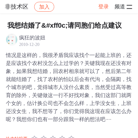
非技术区
登录
频道
加入
帖子详情
社区
非技术区
我想结婚了&#xff0c;请同胞们给点建议
疯狂的波妞
2010-12-20
情况是这样的，我很矛盾我应该找个一起能上班的，还
是应该找个农村没怎么上过学的？关键我现在还没有对
象，如果我想结婚，回农村相亲就可以了，然后第二年
就能结婚了，找了农村的怕以后会有代沟，会隔阂，找
个城市的吧，觉得城市人没什么素质，当然受过高等教
育的除外，关键做这一行不好找对象，我们这部门就两
个女的，估计换公司也不会怎么样，上学没女生，上班
还没女生，我不想等了，你们觉得我这现在应该怎么办
呢？我想你们也有一部分跟我一样的想法吧····