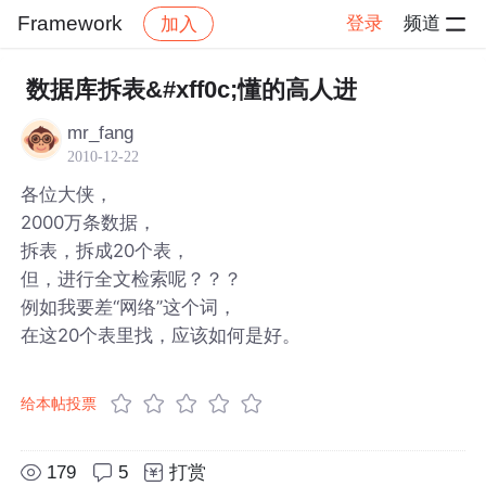
Framework
登录
频道
加入
帖子详情
社区
Framework
数据库拆表&#xff0c;懂的高人进
mr_fang
2010-12-22
各位大侠，
2000万条数据，
拆表，拆成20个表，
但，进行全文检索呢？？？
例如我要差“网络”这个词，
在这20个表里找，应该如何是好。
给本帖投票
179
5
打赏