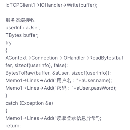
IdTCPClient1->IOHandler->Write(buffer);
服务器端接收
userInfo aUser;
TBytes buffer;
try
{
AContext->Connection->IOHandler->ReadBytes(buf
fer, sizeof(userInfo), false);
BytesToRaw(buffer, &aUser, sizeof(userInfo));
Memo1->Lines->Add("用户名："+aUser.name);
Memo1->Lines->Add("密码："+aUser.passWord);
}
catch (Exception &e)
{
Memo1->Lines->Add("读取登录信息异常");
return;