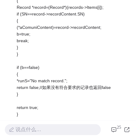
{
Record *record=(Record*)(records->Items[i]);
if (SN==record->recordContent.SN)
{
(*aComuniContent)=record->recordContent;
b=true;
break;
}
}
if (b==false)
{
*runS="No match record.";
return false;//如果没有符合要求的记录也返回false
}
return true;
}
25
bool RecordsManager::deleteARecord//删除一条记
说点什么…
录，SN即comuniContent.SN