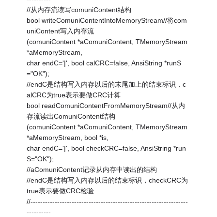
//从内存流读写comuniContent结构
bool writeComuniContentIntoMemoryStream//将com
uniContent写入内存流
(comuniContent *aComuniContent, TMemoryStream
*aMemoryStream,
char endC='|', bool calCRC=false, AnsiString *runS
="OK");
//endC是结构写入内存以后的末尾加上的结束标识，c
alCRC为true表示要做CRC计算
bool readComuniContentFromMemoryStream//从内
存流读出ComuniContent结构
(comuniContent *aComuniContent, TMemoryStream
*aMemoryStream, bool *is,
char endC='|', bool checkCRC=false, AnsiString *run
S="OK");
//aComuniContent记录从内存中读出的结构
//endC是结构写入内存以后的结束标识，checkCRC为
true表示要做CRC检验
//-----------------------------------------------------------------
----------