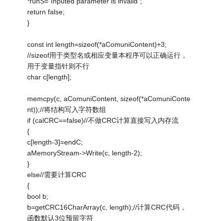
*runS="Inputed parameter is invalid";
return false;
}
const int length=sizeof(*aComuniContent)+3;
//sizeof用于类型名或相应变量本程序可以正确运行，
用于变量指针则不行
char c[length];
memcpy(c, aComuniContent, sizeof(*aComuniConte
nt));//将结构写入字符数组
if (calCRC==false)//不做CRC计算直接写入内存流
{
c[length-3]=endC;
aMemoryStream->Write(c, length-2);
}
else//需要计算CRC
{
bool b;
b=getCRC16CharArray(c, length);//计算CRC代码，
函数默认3位预留字符