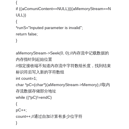
{
if ((aComuniContent==NULL)||(aMemoryStream==N
ULL))
{
*runS="Inputed parameter is invalid";
return false;
}
aMemoryStream->Seek(0, 0);//内存流中记载数据的
内存指针到起始位置
//假定接收端不知道内存流中字符数组长度，找到结束
标识符后写入新的字符数组
int count=1;
char *pC=(char*)(aMemoryStream->Memory);//取内
存流数据存储部分地址
while ((*pC)!=endC)
{
pC++;
count++;//通过自加计算有多少位字符
}