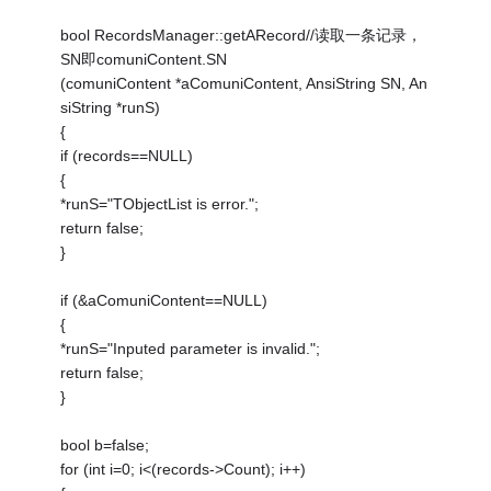
bool RecordsManager::getARecord//读取一条记录，
SN即comuniContent.SN
(comuniContent *aComuniContent, AnsiString SN, An
siString *runS)
{
if (records==NULL)
{
*runS="TObjectList is error.";
return false;
}
if (&aComuniContent==NULL)
{
*runS="Inputed parameter is invalid.";
return false;
}
bool b=false;
for (int i=0; i<(records->Count); i++)