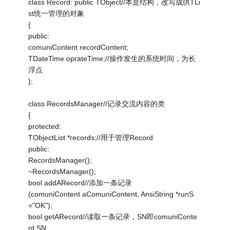
class Record: public TObject//本是结构，改写成供TLi
st统一管理的对象
{
public:
comuniContent recordContent;
TDateTime oprateTime;//操作发生的系统时间，为长
浮点
};
class RecordsManager//记录交流内容的类
{
protected:
TObjectList *records;//用于管理Record
public:
RecordsManager();
~RecordsManager();
bool addARecord//添加一条记录
(comuniContent aComuniContent, AnsiString *runS
="OK");
bool getARecord//读取一条记录，SN即comuniConte
nt.SN