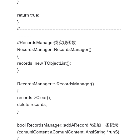
}
return true;
}
//-----------------------------------------------------------------
---------
//RecordsManager类实现函数
RecordsManager::RecordsManager()
{
records=new TObjectList();
}
RecordsManager::~RecordsManager()
{
records->Clear();
delete records;
}
bool RecordsManager::addARecord //添加一条记录
(comuniContent aComuniContent, AnsiString *runS)
{