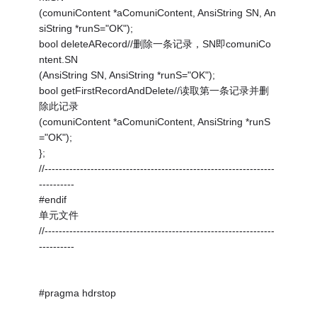
(comuniContent *aComuniContent, AnsiString SN, An
siString *runS="OK");
bool deleteARecord//删除一条记录，SN即comuniCo
ntent.SN
(AnsiString SN, AnsiString *runS="OK");
bool getFirstRecordAndDelete//读取第一条记录并删
除此记录
(comuniContent *aComuniContent, AnsiString *runS
="OK");
};
//-----------------------------------------------------------------
----------
#endif
单元文件
//-----------------------------------------------------------------
----------
#pragma hdrstop