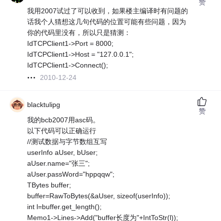
赞
我用2007试过了可以收到，如果楼主编译时有问题的
话我个人猜想这几句代码的位置可能有些问题，因为
你的代码里没有，所以只是猜测：
IdTCPClient1->Port = 8000;
IdTCPClient1->Host = "127.0.0.1";
IdTCPClient1->Connect();
2010-12-24
blacktulipg
赞
我的bcb2007用asc码。
以下代码可以正确运行
//测试数据与字节数组互写
userInfo aUser, bUser;
aUser.name="张三";
aUser.passWord="hppqqw";
TBytes buffer;
buffer=RawToBytes(&aUser, sizeof(userInfo));
int l=buffer.get_length();
Memo1->Lines->Add("buffer长度为"+IntToStr(l));