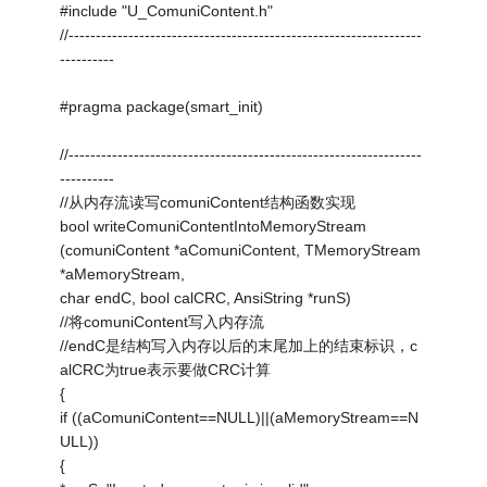
#include "U_ComuniContent.h"
//-----------------------------------------------------------------
----------
#pragma package(smart_init)
//-----------------------------------------------------------------
----------
//从内存流读写comuniContent结构函数实现
bool writeComuniContentIntoMemoryStream
(comuniContent *aComuniContent, TMemoryStream
*aMemoryStream,
char endC, bool calCRC, AnsiString *runS)
//将comuniContent写入内存流
//endC是结构写入内存以后的末尾加上的结束标识，c
alCRC为true表示要做CRC计算
{
if ((aComuniContent==NULL)||(aMemoryStream==N
ULL))
{