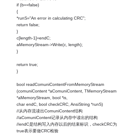
if (b==false)
{
*runS="An error in calculating CRC";
return false;
}
c[length-1]=endC;
aMemoryStream->Write(c, length);
}
return true;
}
bool readComuniContentFromMemoryStream
(comuniContent *aComuniContent, TMemoryStream
*aMemoryStream, bool *is,
char endC, bool checkCRC, AnsiString *runS)
//从内存流读出ComuniContent结构
//aComuniContent记录从内存中读出的结构
//endC是结构写入内存以后的结束标识，checkCRC为
true表示要做CRC检验