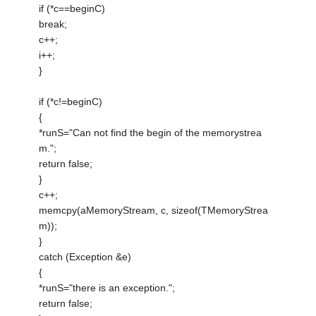
if (*c==beginC)
break;
c++;
i++;
}
if (*c!=beginC)
{
*runS="Can not find the begin of the memorystrea
m.";
return false;
}
c++;
memcpy(aMemoryStream, c, sizeof(TMemoryStrea
m));
}
catch (Exception &e)
{
*runS="there is an exception.";
return false;