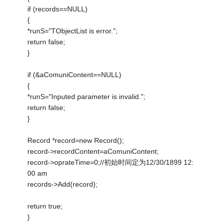
if (records==NULL)
{
*runS="TObjectList is error.";
return false;
}
if (&aComuniContent==NULL)
{
*runS="Inputed parameter is invalid.";
return false;
}
Record *record=new Record();
record->recordContent=aComuniContent;
record->oprateTime=0;//初始时间定为12/30/1899 12:
00 am
records->Add(record);
return true;
}