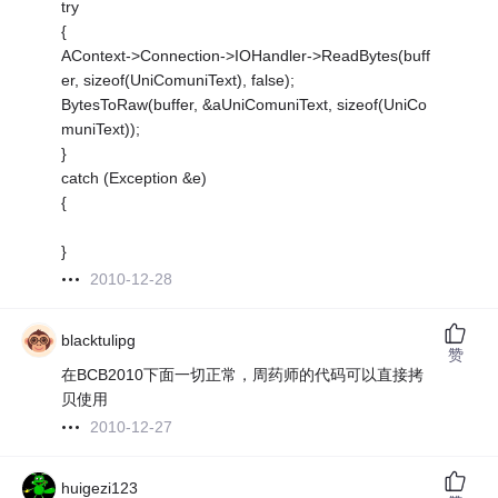
try
{
AContext->Connection->IOHandler->ReadBytes(buff
er, sizeof(UniComuniText), false);
BytesToRaw(buffer, &aUniComuniText, sizeof(UniCo
muniText));
}
catch (Exception &e)
{
}
2010-12-28
blacktulipg
赞
在BCB2010下面一切正常，周药师的代码可以直接拷
贝使用
2010-12-27
huigezi123