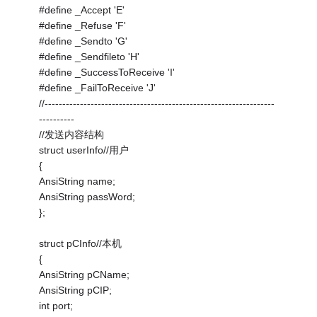
#define _Accept 'E'
#define _Refuse 'F'
#define _Sendto 'G'
#define _Sendfileto 'H'
#define _SuccessToReceive 'I'
#define _FailToReceive 'J'
//-----------------------------------------------------------------
----------
//发送内容结构
struct userInfo//用户
{
AnsiString name;
AnsiString passWord;
};
struct pCInfo//本机
{
AnsiString pCName;
AnsiString pCIP;
int port;