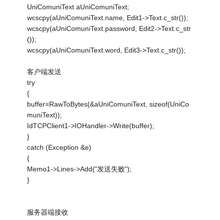
UniComuniText aUniComuniText;
wcscpy(aUniComuniText.name, Edit1->Text.c_str());
wcscpy(aUniComuniText.password, Edit2->Text.c_str
());
wcscpy(aUniComuniText.word, Edit3->Text.c_str());
客户端发送
try
{
buffer=RawToBytes(&aUniComuniText, sizeof(UniCo
muniText));
IdTCPClient1->IOHandler->Write(buffer);
}
catch (Exception &e)
{
Memo1->Lines->Add("发送失败");
}
服务器端接收