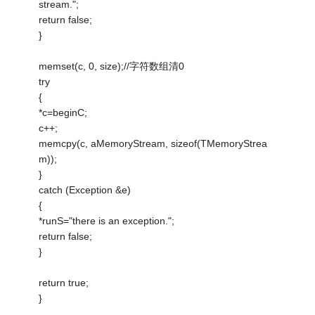
stream.";
return false;
}
memset(c, 0, size);//字符数组清0
try
{
*c=beginC;
c++;
memcpy(c, aMemoryStream, sizeof(TMemoryStrea
m));
}
catch (Exception &e)
{
*runS="there is an exception.";
return false;
}
return true;
}