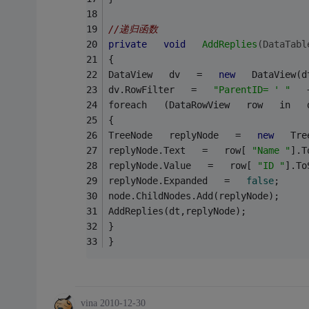
//递归函数 
private
void
AddReplies
(DataTabl
{ 
DataView   dv   =   
new
   DataView(d
dv.RowFilter   =   
"ParentID= ' "
   
foreach   (DataRowView   row   in   
{ 
TreeNode   replyNode   =   
new
   Tre
replyNode.Text   =   row[ 
"Name "
].T
replyNode.Value   =   row[ 
"ID "
].To
replyNode.Expanded   =   
false
; 
node.ChildNodes.Add(replyNode); 
AddReplies(dt,replyNode); 
} 
}
vina
2010-12-30