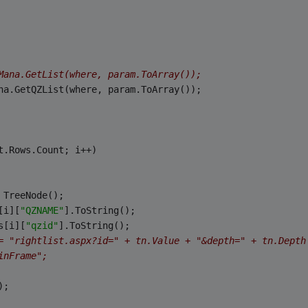
Mana.GetList(where, param.ToArray());
na.GetQZList(where, param.ToArray());
t.Rows.Count; i++)
 TreeNode();
[i][
"QZNAME"
].ToString();
s[i][
"qzid"
].ToString();
= "rightlist.aspx?id=" + tn.Value + "&depth=" + tn.Depth
inFrame";
);