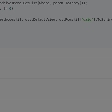
rchivesMana.GetList(where, param.ToArray());
t != 
0
)
ee.Nodes[i], dtt.DefaultView, dt.Rows[i][
"qzid"
].ToStrin