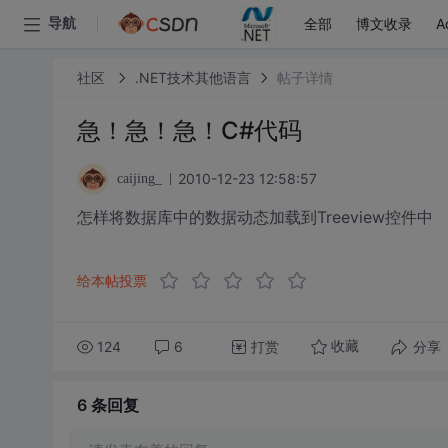
全部
博文收录
A
导航
社区
.NET技术其他语言
帖子详情
急！急！急！C#代码
2010-12-23 12:58:57
caijing_
怎样将数据库中的数据动态加载到Treeview控件中
给本帖投票
124
6
打赏
分享
收藏
6 条
回复