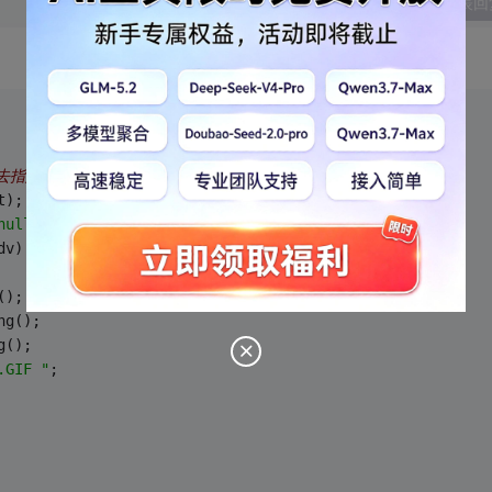
发表回
去指定。。。 
t); 
null "
; 
dv) 
(); 
ng(); 
g(); 
.GIF "
; 