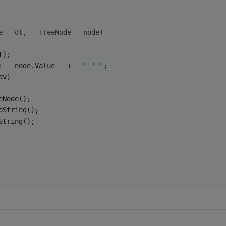
e   dt,   TreeNode   node)
t); 
+   node.Value   +   
" ' "
; 
dv) 
eNode(); 
oString(); 
String(); 