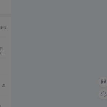
然出现
目、
试和
。该
能