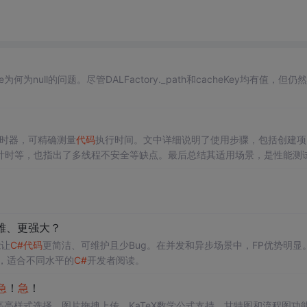
为何为null的问题。尽管DALFactory._path和cacheKey均有值，但仍
性能计时器，可精确测量
代码
执行时间。文中详细说明了使用步骤，包括创建项
计时等，也指出了多线程不安全等缺点。最后总结其适用场景，是性能测
雅、更强大？
能让
C#
代码
更简洁、可维护且少Bug。在并发和异步场景中，FP优势明显
，适合不同水平的
C#
开发者阅读。
急
！
急
！
高亮样式选择、图片拖拽上传、KaTeX数学公式支持、甘特图和流程图功