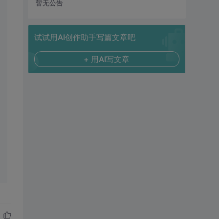
暂无公告
试试用AI创作助手写篇文章吧
+ 用AI写文章