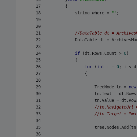
        {
string
 where = 
""
;
//DataTable dt = Archives
            DataTable dt = ArchivesMa
if
 (dt.Rows.Count > 
0
)
            {
for
 (
int
 i = 
0
; i < d
                {
                    TreeNode tn = 
new
                    tn.Text = dt.Rows
                    tn.Value = dt.Row
//tn.NavigateUrl 
//tn.Target = "ma
                    tree.Nodes.Add(tn