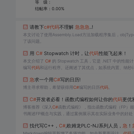
等 级：
结帖率：0.00%
请教下
c#
代码
不理解
急
急
急
..!
本文讨论了使用Assembly.Load方法加载程序集后，objType
了该问题。
用
C#
Stopwatch 计时，让
代码
性能飞起来！
本文介绍了
C#
的 Stopwatch 工具，它是 .NET 中的
编写
代码
和运行程序。还阐述了其优点，如系统内置、纳秒
代码
调试的好帮手。
急
求一个用
C#
写的日历!
博主寻求帮助，希望获得用
C#
编写的日历
代码
。
C#
开发者必看！函数式编程如何让你的
代码
更优
博客推荐《深入
C#
函数式编程》，指出函数式编程（FP）
书阐述FP概念与实践，通过案例展示其在实际业务中的好处
找代写C++，
C#
,欧姆龙PLC-NJ系列人员，
急
！
Markdown编辑器新增了多项功能，如全新界面设计、
代码