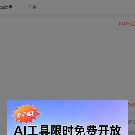
da助手
问答
用AI写
转发到动态
举报
写回
切换为时间