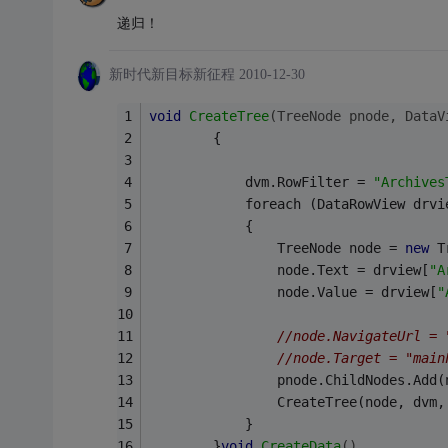
递归！
新时代新目标新征程
2010-12-30
void
CreateTree
(TreeNode pnode, DataV
        {
            dvm.RowFilter = 
"Archives
            foreach (DataRowView drvi
            {
                TreeNode node = 
new
 T
                node.Text = drview[
"A
                node.Value = drview[
"
//node.NavigateUrl = 
//node.Target = "main
                pnode.ChildNodes.Add(
                CreateTree(node, dvm,
            }
        }
void
CreateData
()