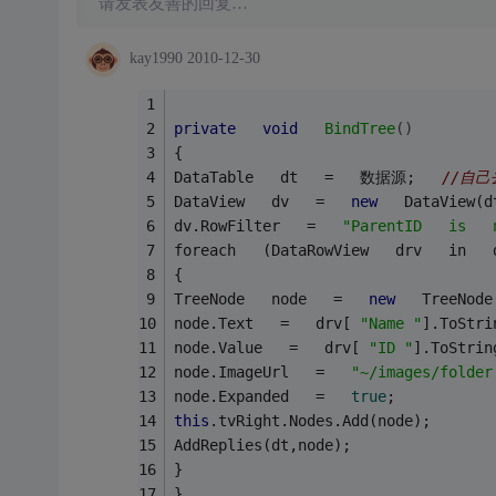
请发表友善的回复…
kay1990
2010-12-30
private
void
BindTree
()
{ 
DataTable   dt   =   数据源;   
//自己
DataView   dv   =   
new
   DataView(d
dv.RowFilter   =   
"ParentID   is   
foreach   (DataRowView   drv   in   
{ 
TreeNode   node   =   
new
   TreeNode
node.Text   =   drv[ 
"Name "
].ToStri
node.Value   =   drv[ 
"ID "
].ToStrin
node.ImageUrl   =   
"~/images/folder
node.Expanded   =   
true
; 
this
.tvRight.Nodes.Add(node); 
AddReplies(dt,node); 
} 
} 