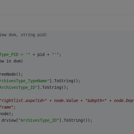
iew dvm, 
string
 pid)
Type_PID = '"
 + pid + 
"'"
;
ew in dvm)
reeNode();
rchivesType_TypeName"
].ToString();
ArchivesType_ID"
].ToString();
"rightlist.aspx?id=" + node.Value + "&depth=" + node.Dep
Frame";
node);
 drview[
"ArchivesType_ID"
].ToString());