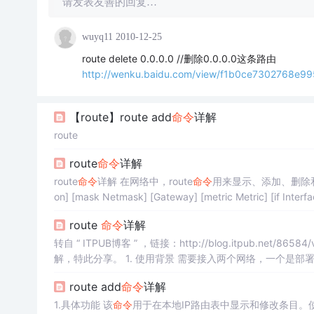
请发表友善的回复…
wuyq11
2010-12-25
route delete 0.0.0.0 //删除0.0.0.0这条路由
http://wenku.baidu.com/view/f1b0ce7302768e99
【route】route add
命令
详解
route
route
命令
详解
route
命令
详解 在网络中，route
命令
on] [mask Netmask] [Gateway] [metric Metric] [if Interface] 2.route-参数的含义： route -f：用于清除路由表。 route -
久路由。 route Comman：主要有print（打印路由）
route
命令
详解
转自 “ ITPUB博客 ” ，链接：http://blog.itpub.net/86584/viewspace-755197/ 
解，特此分享。 1. 使用背景 需要接入两个网络，一个是部署环境所在内网环境，这个环境是上不了外网， 外网环境很可能是一个无线网
络。如果两者都连接上，很可能导致有一方不能起作用，即外
route add
命令
详解
1.具体功能 该
命令
用于在本地IP路由表中显示和修改条目。使用不带参