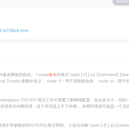
发表回
51e738b8.html
用来显示、添加、删除和修改网络的路由。 1.route
命令
的格式 route [-f] [-p] [Command] [Destinati
p：用于创建永
、ADD（添加路由）、DELETE（删
因为工作中需要了解网络配置，在众多文中，找到一详
网或内网上不了，常常需要...
数的ROUTE可以显示帮助。 2.语法详解 route [-f] [-p] [comm