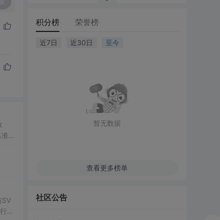
复
积分榜
荣誉榜
近7日
近30日
至今
暂无数据
数
出准确
常方
查看更多榜单
社区公告
SV
行np