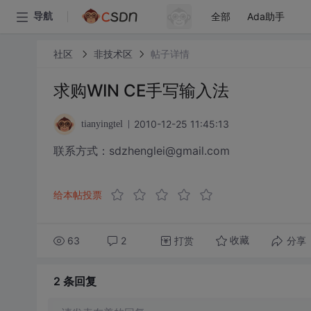
全部
Ada助手
导航
社区
非技术区
帖子详情
求购WIN CE手写输入法
2010-12-25 11:45:13
tianyingtel
联系方式：sdzhenglei@gmail.com
给本帖投票
63
2
打赏
分享
收藏
2 条
回复