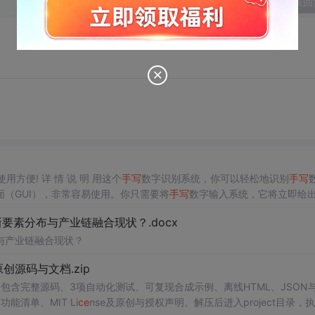
发表回
方便! 详 情 说 明 用这个
手写
数字识别系统，你可以轻松地识别
手写
（GUI），非常容易使用。你只需要将
手写
数字输入系统，它将立即给
、工作还是日常生活，都能为你提供快速和准确的识别服务。它是一个非
素分布与产业链融合现状？.docx
与产业链融合现状？
.0-原创源码与文档.zip
包含完整源码、3项自动化测试、可复现合成示例、离线HTML、JSON与
能清单、MIT Li
ce
nse及原创与授权声明。解压后进入project目录，执