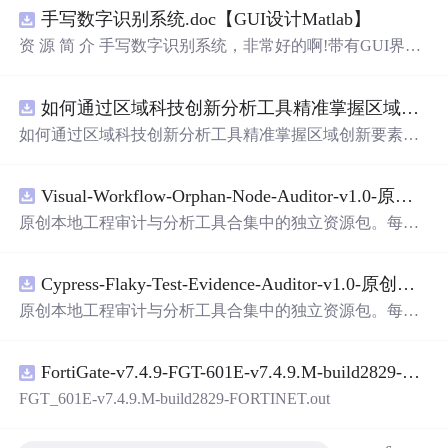
手写数字识别系统.doc【GUI设计Matlab】
资 源 简 介 手写数字识别系统，非常好的啊!带有GUI界
面，使用方便! 详 情 说 明 用这个手写数字识别系统，你可
以轻松地识别手写数字。这个系统不仅功能强大，而且还
如何通过区域科技创新分析工具精准掌握区域创新要素分布与产业链融合现状？.docx
带有直观的图形用户界面（GUI），非常容易使用。你只
需要将手写数字输入系统，它将立即给出准确的识别结
如何通过区域科技创新分析工具精准掌握区域创新要素分
果。这个系统可以在各种场景中使用，无论是学校、工作
布与产业链融合现状？
还是日常生活，都能为你提供快速和准确的识别服务。它
是一个非常方便和实用的工具，你一定会喜欢它的！
Visual-Workflow-Orphan-Node-Auditor-v1.0-原创源码与文档.zip
原创本地工程审计与分析工具合集中的独立资源包。每个
ZIP包含完整源码、3项自动化测试、可复现合成示例、离
线HTML、JSON与SVG报告、1080×720真实运行效果图、
Cypress-Flaky-Test-Evidence-Auditor-v1.0-原创源码与文档.zip
README、运行说明、功能清单、MIT License及原创与授
权声明。解压后进入project目录，执行npm test验证算法，
原创本地工程审计与分析工具合集中的独立资源包。每个
执行npm run report生成报告，也可通过本地静态服务器打
ZIP包含完整源码、3项自动化测试、可复现合成示例、离
开网页。运行时零第三方依赖，不包含热点产品或开源项
线HTML、JSON与SVG报告、1080×720真实运行效果图、
目源码、Logo、官方截图、论文、生产日志或其他受限素
FortiGate-v7.4.9-FGT-601E-v7.4.9.M-build2829-FORTINET.out
README、运行说明、功能清单、MIT License及原创与授
材。适合前端开发、AI应用工程、测试审计和课程实践。
权声明。解压后进入project目录，执行npm test验证算法，
FGT_601E-v7.4.9.M-build2829-FORTINET.out
执行npm run report生成报告，也可通过本地静态服务器打
开网页。运行时零第三方依赖，不包含热点产品或开源项