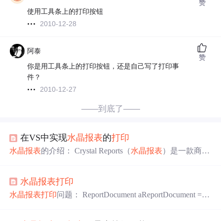
赞
使用工具条上的打印按钮
2010-12-28
阿泰
赞
你是用工具条上的打印按钮，还是自己写了打印事
件？
2010-12-27
——到底了——
在VS中实现
水晶报表
的
打印
水晶报表
的介绍： Crystal Reports（
水晶报表
）是一款商务
智能（BI）软件，主要用于设计及产生报表。
水晶报表
是
业内最专业、功能最强的报表系统，它除了强大的报表功
水晶报表
打印
能外。最大的优势是实现了与绝大多数流行开发工具的集
成和接口
水晶报表
在应用时分两种方法，分别是拉模式、
水晶报表
打印
问题： ReportDocument aReportDocument = ne
推模式。拉模式：在
水晶报表
生成时的数据源是从
水晶报
w ReportDocument(); //加载报表 aReportDocument.Load(@A
表
文件中的SQL语句从数据库中提取的，在编程时不用重
pplication.StartupPath + Properties.Settings.Default.MainReport