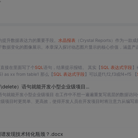
为提升数据表达力的重要手段。
水晶报表
（Crystal Reports）作为一款
于数据变化的图像展示。本章深入探讨动态图片显示的核心价值，涵盖产
本质差异。graph TDA[图像来源] --> B[数据库二进制
字段
]A -
，直接在里面写了个
SQL
语句，结果提示报错。 其实【
SQL
表达式
字段
】
f5) as xx from table1 那么【
SQL
表达式
字段
】可以是f1,f2,f3或f4+f5 【
...
nsert\delete）语句就能开发小型企业级项目...
发小型企业级项目 在工作中不想一遍遍重复写底层的数据访问代
业级项目时更简单、更高效，使得开发人员在开发项目时将注意力从编写
码上移开，更多的集中在对数据（库）的处理上。 下面列举一部分 你可以仅仅指定一条se...
发现技术转化瓶颈？.docx