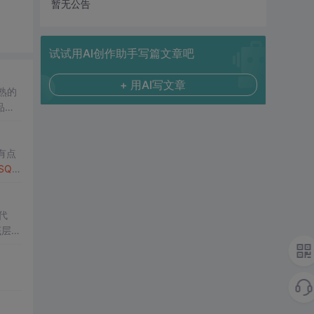
暂无公告
试试用AI创作助手写篇文章吧
+ 用AI写文章
成熟的
品目
-> C
有点
SQL
底层代