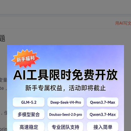
用AI写
题
_Date,定义为：user3.fun_xxx(aaa,bbb,ccc...)。
e，定义为：mid({%s_Date},1,2)。
使用user3.fun_xxx是没有问题的。
port(1,false,0,0)方法通不过）。