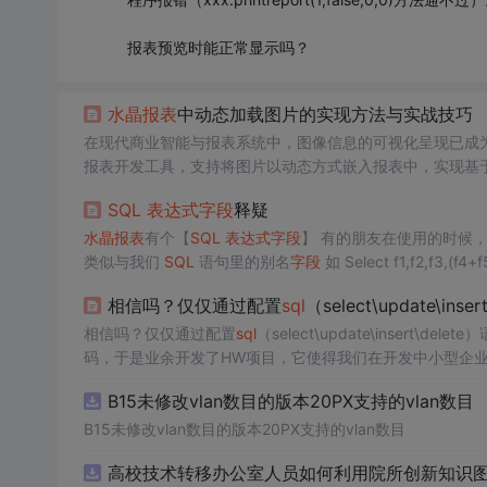
报表预览时能正常显示吗？
水晶报表
中动态加载图片的实现方法与实战技巧
在现代商业智能与报表系统中，图像信息的可视化呈现已成
报表开发工具，支持将图片以动态方式嵌入报表中，实现基
录、员工档案、订单状态等典型应用场景，剖析静态插入与动态绑定的
SQL
表达式
字段
释疑
[外部URL路径]B --> D[OLE对象或Image类型]
水晶报表
有个【
SQL
表达式
字段
】 有的朋友在使用的时候
类似与我们
SQL
语句里的别名
字段
如 Select f1,f2,f3,(f4+
表达式
字段
】不是一个
SQL
语句，而是
SQL
语句的一部分。SQ
相信吗？仅仅通过配置
sql
（select\update\i
相信吗？仅仅通过配置
sql
（select\update\insert\delete）语句就能开
码，于是业余开发了HW项目，它使得我们在开发中小型企
B15未修改vlan数目的版本20PX支持的vlan数目
B15未修改vlan数目的版本20PX支持的vlan数目
高校技术转移办公室人员如何利用院所创新知识图谱