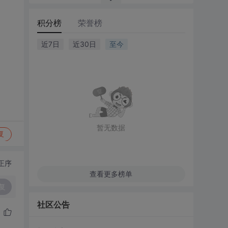
积分榜
荣誉榜
近7日
近30日
至今
暂无数据
复
正序
查看更多榜单
复
社区公告