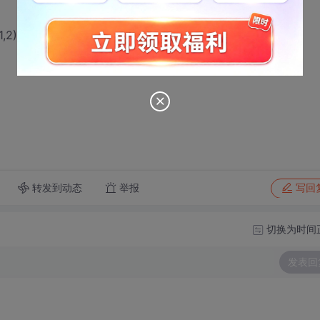
",1,2)的常量形式就没有问题。
转发到动态
举报
写回
切换为时间
发表回
）。