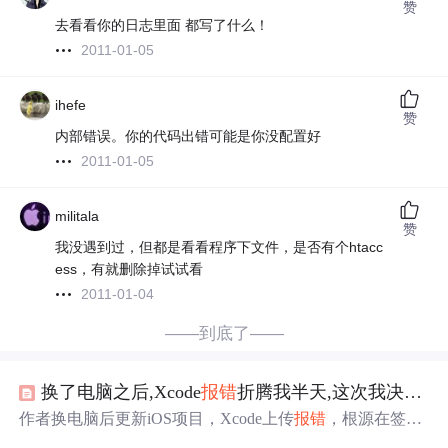
赞
去看看你的日志里面 都写了什么！
2011-01-05
ihefe
赞
内部错误。你的代码出错可能是你没配置好
2011-01-05
militala
赞
我没遇到过，但都是看看程序下文件，是否有个htacc
ess，有就删除掉试试看
2011-01-04
——到底了——
换了电脑之后,Xcode
报错
折腾我半天,这次我决定把它彻底整明白
作者换电脑后更新iOS项目，Xcode上传
报错
，根源在签名
问题。文章给出90秒
救命
步骤，分析换电脑后Xcode上传