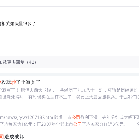
码相关知识懂很多了；
加载更多回复（42）
炒
股就
炒
了个寂寞了！
僧去西天取经，一共经历了九九八十一难，可谓是历经磨难，坎
鬼怪殊死搏斗，有时候实在是打不过了，就要上天庭去搬救兵。于是我们
这些神仙的坐骑，它们原来都有着很硬的后台，那些妖魔鬼怪窃取了神仙
容小觑。看看那些妖魔鬼怪，你是否有联想到股市中的妖股呢？如果一只
名单 转自：http://www.gutx.com/news/jryw/1267187.htm 随着上市
公司
盈利下滑，去年分红或大幅下
平均每家为1亿元；而2007年全部上市
公司
平均每家分红近3亿元。 
年年报，占沪深两市A股上市
公司
的3....
司
造成破坏