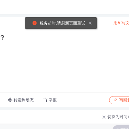
用AI写
服务超时,请刷新页面重试
？
转发到动态
举报
写回
切换为时间