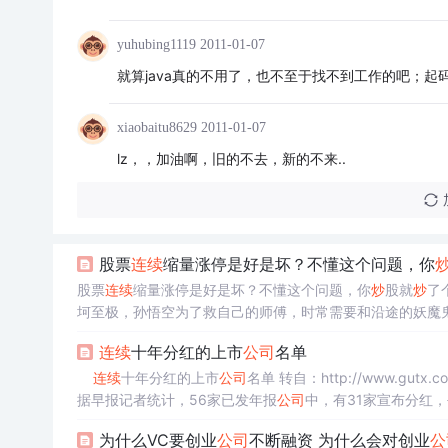
yuhubing1119
2011-01-07
就算java真的不用了，也不至于找不到工作的吧；起
xiaobaitu8629
2011-01-07
lz，，加油啊，旧的不去，新的不来..
股票
连续
缩量涨停是好是坏？不懂这个问题，你
股票
连续
缩量涨停是好是坏？不懂这个问题，你
炒
股就
炒
了个寂寞了！ 唐
坷至极，孙悟空为了救自己的师傅，时常需要和沿途的妖魔
视中，往往能看到这样一幅画面，那些妖魔鬼怪原身原来是
连续
十年分红的上市
公司
名单
物，来到人间兴风作浪，无恶不作，虽然不是神仙，但却不
连续
连续
缩量涨停，那么它究竟是好
十年分红的上市
公司
据早报记者统计，56家已发年报
公司
中，有31家宣布分红，
大幅减少 截至到2月19日，共有56家
公司
发布了2008
为什么VC要创业
公司
不断融资 为什么会对创业
公