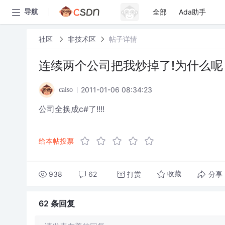
全部
Ada助手
导航
社区
非技术区
帖子详情
连续两个公司把我炒掉了!为什么呢
2011-01-06 08:34:23
caiso
公司全换成c#了!!!!
给本帖投票
938
62
打赏
分享
收藏
62 条
回复