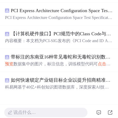
设计与业务逻辑分离，通过事件驱动模型简化开发流程。
PCI Express Architecture Configuration Space Test Specification Revision 5.0, Version 1.0 (CB).pdf
这一理念在桌面应用开发中具有重要技术价值，尤其适用
于需要快速构建图形用户界面（GUI）的工业控制、数据
PCI Express Architecture Configuration Space Test Specificatio
采集和管理信息系统等场景。C++Builder 6作为该范式的代
n Revision 5.0, Version 1.0 (CB).pdf
表性工具，其内置的VCL（可视化组件库）框架和高效的
C++编译器，使得开发者能够通过拖拽组件和编写事件处
【计算机硬件接口】PCI规范中的Class Code与Capability ID分配：设备功能分类及扩展能力标识系统设计
理代码，快速实现功能完备的应用程序。本文聚焦于C++B
内容概要：本文档为PCI-SIG发布的《PCI Code and ID Assi
uilder 6的**VCL框架**
gnment Specification》版本1.4，发布于2013年8月，主要定
义了PCI设备的类代码（Class Codes）、能力标识（Capabil
带标注的东南亚16种常见毒蛇和无毒蛇识别数据集， 识别率73.4%，7593张图，支持yolo
ity IDs）以
预览
数据集中的图片，标注信息，训练模型代码可
点击
查
看我的博客链接：https://blog.csdn.net/pbymw8iwm/article/det
ails/163563763 数据集使用方法和模型训练相关技术问题可
如何快速锁定产业链目标企业以提升招商精准度？.docx
免费咨询，主页获取作者联系方式
科易网基于40亿+科创知识图谱数据库，深度探索AI技术
在技术转移、成果转化、技术经纪、知识产权、产业创
新、科技招商等垂直领域的多样化应用场景，研究科技创
新领域的AI+数智化解决方案，推动科技创新与产业创新
智能化发展。
说点什么…