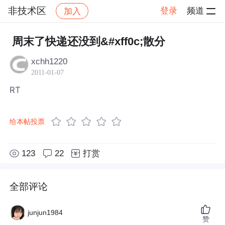
非技术区
登录
频道
加入
帖子详情
社区
非技术区
周末了快递还没到&#xff0c;散分
xchh1220
2011-01-07
RT
给本帖投票
123
22
打赏
全部评论
junjun1984
赞