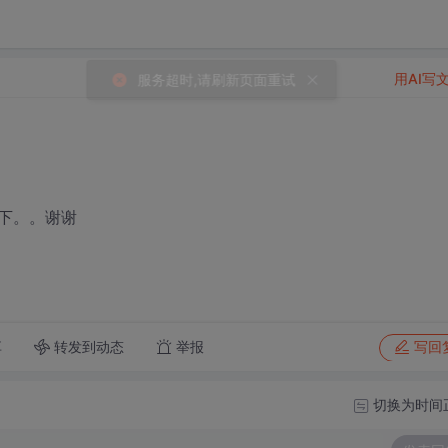
用AI写
一下。。谢谢
转发到动态
举报
享
写回
切换为时间