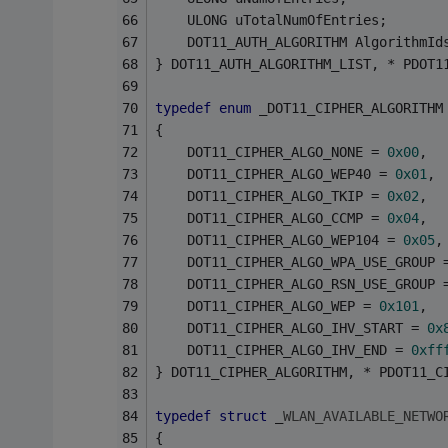
    ULONG uTotalNumOfEntries;
    DOT11_AUTH_ALGORITHM AlgorithmId
} DOT11_AUTH_ALGORITHM_LIST, * PDOT1
typedef
enum
 _DOT11_CIPHER_ALGORITHM
{
    DOT11_CIPHER_ALGO_NONE = 
0x00
,
    DOT11_CIPHER_ALGO_WEP40 = 
0x01
,
    DOT11_CIPHER_ALGO_TKIP = 
0x02
,
    DOT11_CIPHER_ALGO_CCMP = 
0x04
,
    DOT11_CIPHER_ALGO_WEP104 = 
0x05
,
    DOT11_CIPHER_ALGO_WPA_USE_GROUP 
    DOT11_CIPHER_ALGO_RSN_USE_GROUP 
    DOT11_CIPHER_ALGO_WEP = 
0x101
,
    DOT11_CIPHER_ALGO_IHV_START = 
0x
    DOT11_CIPHER_ALGO_IHV_END = 
0xff
} DOT11_CIPHER_ALGORITHM, * PDOT11_C
typedef
struct
 _
WLAN_AVAILABLE_NETWO
{