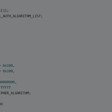
s[
1
];
1_AUTH_ALGORITHM_LIST;
= 
0x100
,
= 
0x100
,
80000000
,
ffffff
IPHER_ALGORITHM;
RK