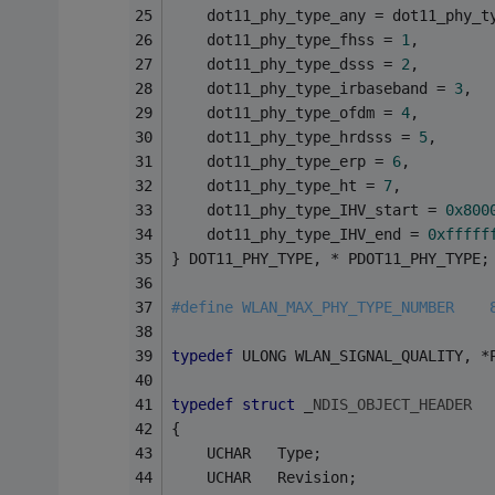
    dot11_phy_type_any = dot11_phy_t
    dot11_phy_type_fhss = 
1
,
    dot11_phy_type_dsss = 
2
,
    dot11_phy_type_irbaseband = 
3
,
    dot11_phy_type_ofdm = 
4
,
    dot11_phy_type_hrdsss = 
5
,
    dot11_phy_type_erp = 
6
,
    dot11_phy_type_ht = 
7
,
    dot11_phy_type_IHV_start = 
0x800
    dot11_phy_type_IHV_end = 
0xfffff
} DOT11_PHY_TYPE, * PDOT11_PHY_TYPE;
#
define
 WLAN_MAX_PHY_TYPE_NUMBER    
typedef
 ULONG WLAN_SIGNAL_QUALITY, *
typedef
struct
 _
NDIS_OBJECT_HEADER
{
    UCHAR   Type;
    UCHAR   Revision;