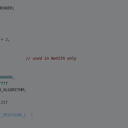
HEADER;
 = 
2
,
            
// used in NatSTA only
000000
,
ffff
H_ALGORITHM;
LIST
T_REVISION_1  1