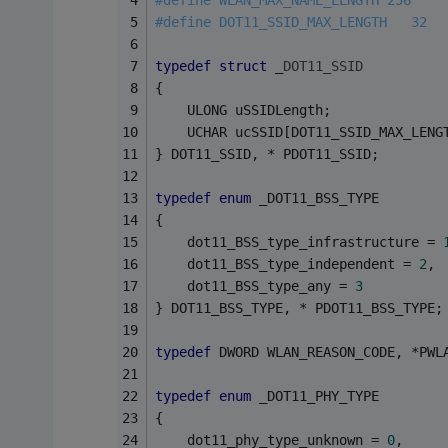
#
define
 WLAN_MAX_NAME_LENGTH 256
#
define
 DOT11_SSID_MAX_LENGTH   32  
typedef
struct
 _
DOT11_SSID
{
    ULONG uSSIDLength;
    UCHAR ucSSID[DOT11_SSID_MAX_LENG
} DOT11_SSID, * PDOT11_SSID;
typedef
enum
 _DOT11_BSS_TYPE
{
    dot11_BSS_type_infrastructure = 
    dot11_BSS_type_independent = 
2
,
    dot11_BSS_type_any = 
3
} DOT11_BSS_TYPE, * PDOT11_BSS_TYPE;
typedef
 DWORD WLAN_REASON_CODE, *PWL
typedef
enum
 _DOT11_PHY_TYPE
{
    dot11_phy_type_unknown = 
0
,