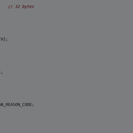
    
// 32 bytes
TH];
1
,
AN_REASON_CODE;