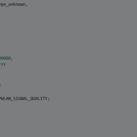
ype_unknown,
00000
,
fff
8
PWLAN_SIGNAL_QUALITY;