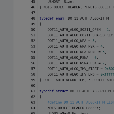
    USHORT  Size;
} NDIS_OBJECT_HEADER, *PNDIS_OBJECT_
typedef
enum
 _DOT11_AUTH_ALGORITHM
{
    DOT11_AUTH_ALGO_80211_OPEN = 
1
,
    DOT11_AUTH_ALGO_80211_SHARED_KEY
    DOT11_AUTH_ALGO_WPA = 
3
,
    DOT11_AUTH_ALGO_WPA_PSK = 
4
,
    DOT11_AUTH_ALGO_WPA_NONE = 
5
,   
    DOT11_AUTH_ALGO_RSNA = 
6
,
    DOT11_AUTH_ALGO_RSNA_PSK = 
7
,
    DOT11_AUTH_ALGO_IHV_START = 
0x80
    DOT11_AUTH_ALGO_IHV_END = 
0xffff
} DOT11_AUTH_ALGORITHM, * PDOT11_AUT
typedef
struct
DOT11_AUTH_ALGORITHM_
{
#
define
 DOT11_AUTH_ALGORITHM_LIS
    NDIS_OBJECT_HEADER Header;
    ULONG uNumOfEntries;