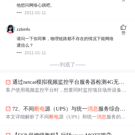
他想问网络心跳吧、
2011-01-11
zzbinfo
赞
请问一下你同事，物理链路都不存在的情况下能网络
通信么？
2011-01-11
——到底了——
通过netcat模拟视频监控平台服务器检测4G无线
断
客户使用视频监控平台时，想要同时监控项目场所设备的
硬件设备运行情况，可以通过4G无线
断电
报警器，将硬件
设备的状态变换的情况，发送信息到视频监控平台或客户
72、不间
断电
源（UPS）与统一
消息
服务综合解析
自己的手机等设备进行快速管理查询。
本文详细解析了不间
断电
源（UPS）和统一
消息
服务的相
关知识，涵盖其原理、分类、选择技巧以及相关企业的服
务特点。同时分析了电力问题对设备的影响，并提出了应