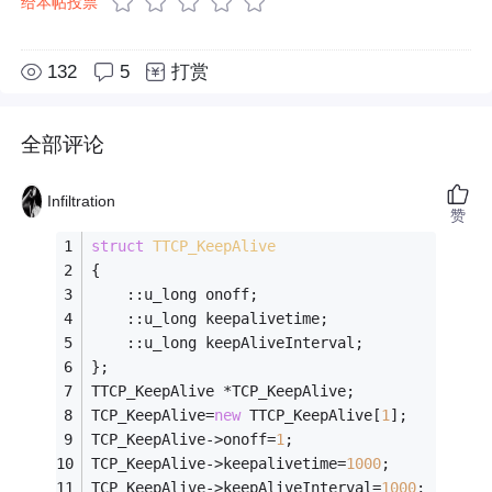
给本帖投票
132
5
打赏
全部评论
Infiltration
赞
struct
TTCP_KeepAlive
{
	::u_long onoff;
	::u_long keepalivetime;
	::u_long keepAliveInterval;
};
TTCP_KeepAlive *TCP_KeepAlive;
TCP_KeepAlive=
new
 TTCP_KeepAlive[
1
];
TCP_KeepAlive->onoff=
1
;
TCP_KeepAlive->keepalivetime=
1000
;
TCP_KeepAlive->keepAliveInterval=
1000
;