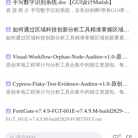
手写数字识别系统.doc【GUI设计Matlab】
资 源 简 介 手写数字识别系统，非常好的啊!带有GUI界
面，使用方便! 详 情 说 明 用这个手写数字识别系统，你可
以轻松地识别手写数字。这个系统不仅功能强大，而且还
如何通过区域科技创新分析工具精准掌握区域创新要素分布与产业链融合现状？.docx
带有直观的图形用户界面（GUI），非常容易使用。你只
需要将手写数字输入系统，它将立即给出准确的识别结
如何通过区域科技创新分析工具精准掌握区域创新要素分
果。这个系统可以在各种场景中使用，无论是学校、工作
布与产业链融合现状？
还是日常生活，都能为你提供快速和准确的识别服务。它
是一个非常方便和实用的工具，你一定会喜欢它的！
Visual-Workflow-Orphan-Node-Auditor-v1.0-原创源码与文档.zip
原创本地工程审计与分析工具合集中的独立资源包。每个
ZIP包含完整源码、3项自动化测试、可复现合成示例、离
线HTML、JSON与SVG报告、1080×720真实运行效果图、
Cypress-Flaky-Test-Evidence-Auditor-v1.0-原创源码与文档.zip
README、运行说明、功能清单、MIT License及原创与授
权声明。解压后进入project目录，执行npm test验证算法，
原创本地工程审计与分析工具合集中的独立资源包。每个
执行npm run report生成报告，也可通过本地静态服务器打
ZIP包含完整源码、3项自动化测试、可复现合成示例、离
开网页。运行时零第三方依赖，不包含热点产品或开源项
线HTML、JSON与SVG报告、1080×720真实运行效果图、
目源码、Logo、官方截图、论文、生产日志或其他受限素
FortiGate-v7.4.9-FGT-601E-v7.4.9.M-build2829-FORTINET.out
README、运行说明、功能清单、MIT License及原创与授
材。适合前端开发、AI应用工程、测试审计和课程实践。
权声明。解压后进入project目录，执行npm test验证算法，
FGT_601E-v7.4.9.M-build2829-FORTINET.out
执行npm run report生成报告，也可通过本地静态服务器打
开网页。运行时零第三方依赖，不包含热点产品或开源项
4
说点什么…
目源码、Logo、官方截图、论文、生产日志或其他受限素