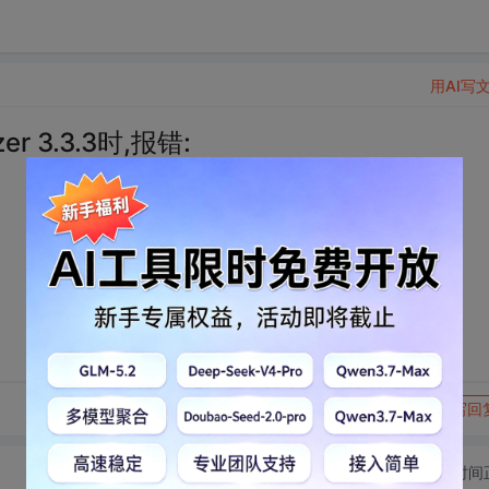
用AI写
r 3.3.3时,报错:
转发到动态
举报
写回
切换为时间