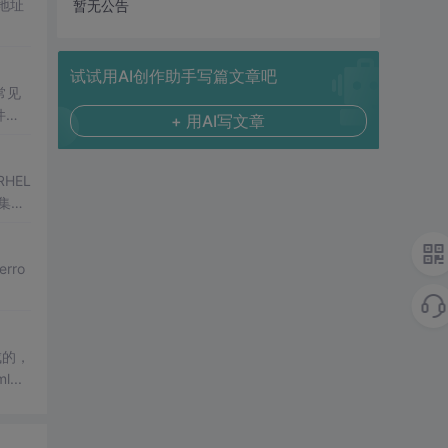
地址
暂无公告
试试用AI创作助手写篇文章吧
常见
件放
+ 用AI写文章
HEL
度集成
 运行
erro
成的，
...