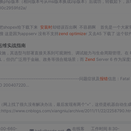
php版本（相同版本号从msi版本换成zip版本）后成功，转载如下，原
00c2959fd2a/
把shopex给下载下来
安装
时
却错误百出啊 不容易啊 首先是一个大家
这是因为appserv 没有不支持
zend
optimize
r 又去A5 下载了 这个软
众多
安装
文档的情况下 不
P 运维实战指南
础设施，其选型与部署直接关系到可观测性、调试能力与生命周期管理。在 R
 EOL，但仍广泛用于金融、政务等强合规场景；而
Zend
Server 6 作为深
加速、实
时
调试（Z-Ray）、作业队列等关键能力。其技术价值在于将 PHP
典型应用场景涵盖存量社保
------------------------------------------------问题症状及
报错
信息：Fatal 
 ID 200407220...
行。。。（网上找了很久没有解决办法，最后发现有两个“=”，这些是机器自动生
w.cnblogs.com/xiangniu/archive/2011/11/22/2258790.html
400-660-
在线客
工作时间 8:30-
kefu@csdn.net