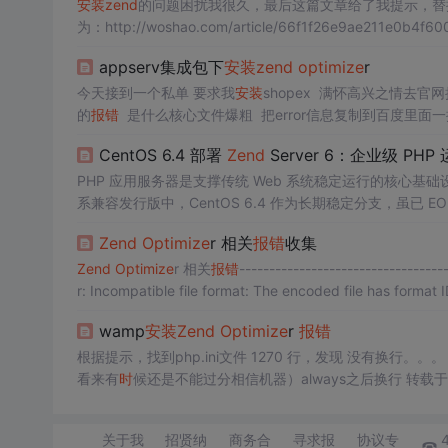
安装
zend
的问题困扰我很久，最后这篇文章给了我提示，替换
为：http://woshao.com/article/66f1f26e9ae211e0b4f60
appserv集成包下
安装
zend
optimize
r
今天接到一个私单 要求我
安装
shopex 满怀高兴之情去官网
的
报错
是什么核心文件爆粗 把error信息复制到百度里面一搜 
在appserv 根目录下
安装
了两次不成功啊 还是在借助网上
CentOS 6.4 部署
Zend
Server 6：企业级 PH
PHP 应用服务器是支撑传统 Web 系统稳定运行的核心基
系兼容发行版中，CentOS 6.4 作为长期稳定分支，虽已
Apache、PHP 和 Z-Ray 的企业级方案，提供了包括代码
Zend
Optimize
r 相关
报错
收集
时
、Web 服务与监控体系统一治理，而非简单堆叠组件。
Zend
Optimize
r 相关
报错
--------------------------------
r: Incompatible file format: The encoded file has format
wamp
安装
Zend
Optimize
r
报错
根据提示，找到php.ini文件 1270 行，发现 没有换
看来有
时
候还是不能过分相信机器）always之后换行 转载于:https://ww
关于我
招贤纳
商务合
寻求报
协议专