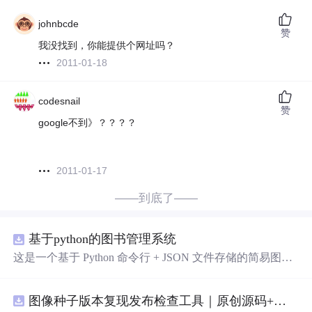
johnbcde
赞
我没找到，你能提供个网址吗？
2011-01-18
codesnail
赞
google不到》？？？？
2011-01-17
——到底了——
基于python的图书管理系统
这是一个基于 Python 命令行 + JSON 文件存储的简易图书
管理系统。 核心功能：围绕"图书"和"读者"实现两类实体
管理，以及它们之间的借阅关系。 图书管理：支持图书的
图像种子版本复现发布检查工具｜原创源码+测试+离线报告
添加、删除、修改、搜索（按书名/作者/ISBN），每本书