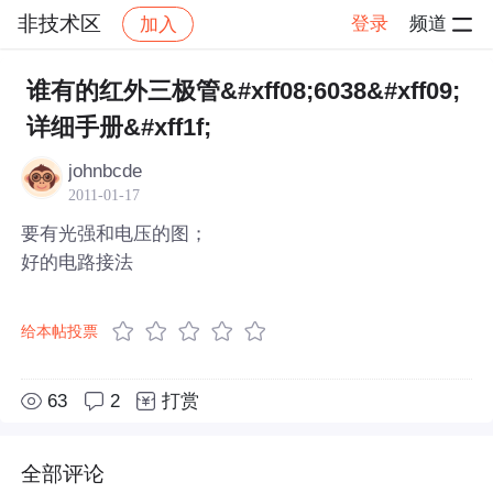
非技术区
登录
频道
加入
帖子详情
社区
非技术区
谁有的红外三极管&#xff08;6038&#xff09;
详细手册&#xff1f;
johnbcde
2011-01-17
要有光强和电压的图；
好的电路接法
给本帖投票
63
2
打赏
全部评论