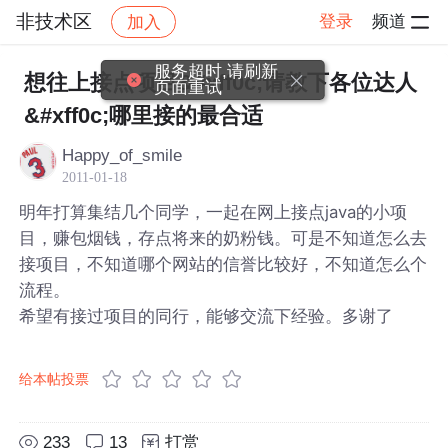
非技术区
登录
频道
加入
帖子详情
社区
非技术区
服务超时,请刷新
想往上接点项目&#xff0c;请教下各位达人
页面重试
&#xff0c;哪里接的最合适
Happy_of_smile
2011-01-18
明年打算集结几个同学，一起在网上接点java的小项
目，赚包烟钱，存点将来的奶粉钱。可是不知道怎么去
接项目，不知道哪个网站的信誉比较好，不知道怎么个
流程。
希望有接过项目的同行，能够交流下经验。多谢了
给本帖投票
233
13
打赏