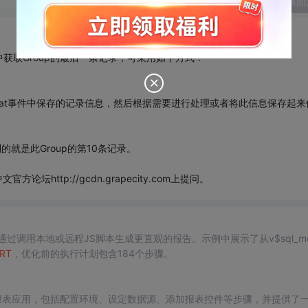
发表回
获取Group的最后一条记录，可采用如下方式：
ail的Format事件中保存的记录信息，然后根据需要进行处理或者将此信息保存起来
读到的就是此Group的第10条记录。
文官方论坛http://gcdn.grapecity.com上提问。
通过调用本地或远程JS脚本生成更直观的报告。示例中展示了从v$sql_mon
RT
，优化前的执行计划包含184个步骤。
建报表应用，包括配置环境、设定数据源、添加报表控件等步骤，并提供了