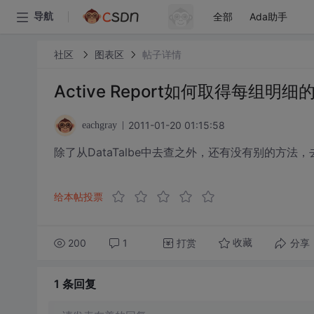
全部
Ada助手
导航
社区
图表区
帖子详情
Active Report如何取得每组明
2011-01-20 01:15:58
eachgray
除了从DataTalbe中去查之外，还有没有别的方法
给本帖投票
200
1
打赏
分享
收藏
1 条
回复