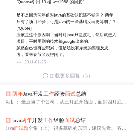
[Quote=引用 10 楼 wct1988 的回复:]
是不是因为两年前对java的基础认识还不够深？ 两年
后有了项目经验，可是java的一些基础反而更薄弱了？
[/Quote]
应该是这个原因啊，当时对java只是皮毛，然后就进入
项目，平时用到的技术都google出来的。
虽然自己也有些积累，但是还没有系统的整理及思
考，看来春节又没得闲了。
2011-01-25
加载更多回复（3）
两年
Java开发
工作
经验
面试
总结
动机： 最近换了个公司，从三月底开始面，面到四月底，
面了有快二十家公司。我是一个喜欢总结经验的人，每经
过一场
面试
，我在回来的路上都会仔细回想今天哪些问题
java
两年
开发
工作
经验
面试
总结
可以答的更好，或者哪些问题是自己之前没遇到过的，或
者是哪个知识点今天又问了等等。四月中旬的时候，我就
Java
面试
题
全集（上） 很多基础的东西，建议先看。 各大
在构思要写一篇面经，主要是想着可能对那些跟我相同处