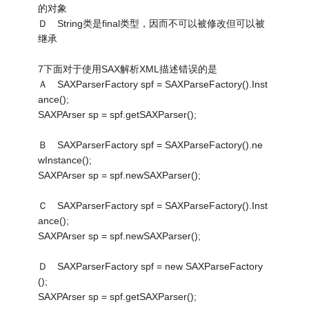
的对象
Ｄ String类是final类型，因而不可以被修改但可以被
继承
7下面对于使用SAX解析XML描述错误的是
Ａ SAXParserFactory spf = SAXParseFactory().Inst
ance();
SAXPArser sp = spf.getSAXParser();
Ｂ SAXParserFactory spf = SAXParseFactory().ne
wInstance();
SAXPArser sp = spf.newSAXParser();
Ｃ SAXParserFactory spf = SAXParseFactory().Inst
ance();
SAXPArser sp = spf.newSAXParser();
Ｄ SAXParserFactory spf = new SAXParseFactory
();
SAXPArser sp = spf.getSAXParser();