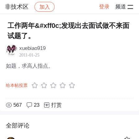
非技术区
登录
频道
加入
帖子详情
社区
非技术区
工作两年&#xff0c;发现出去面试做不来面
试题了。
xuebiao919
2011-01-25
如题，求高人指点。
给本帖投票
567
23
打赏
全部评论