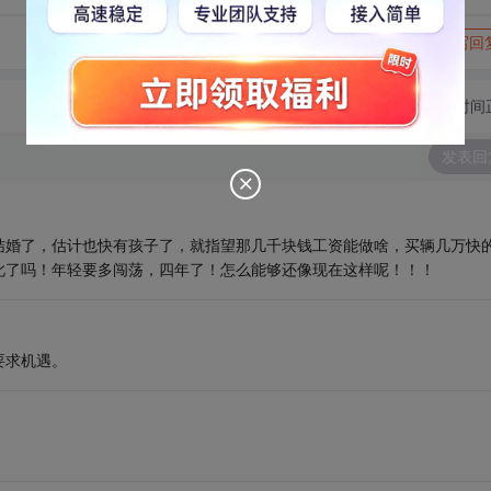
转发到动态
举报
写回
切换为时间
发表回
结婚了，估计也快有孩子了，就指望那几千块钱工资能做啥，买辆几万快
此了吗！年轻要多闯荡，四年了！怎么能够还像现在这样呢！！！
要求机遇。