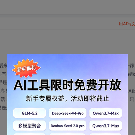
用AI写
后来公司被收购了,我们开发部的人跟着进了一家刚起步的另一家
有4K左右吧,到手也就3K多点,就这样又做了一年了,现在已经结
经理提过,他也向上级反映了,结果如何还不知道.
员,算是中等左右吧,同时自己觉得技术有点单一,主要是JAVA
生活,现在这个公司在这个城市已经算最好的了,所以想跳槽的话,只
要走怎么样的路呢,请各位老大指教一下