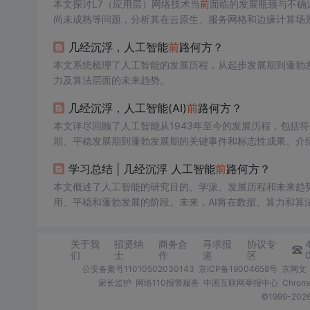
本文探讨L7（应用层）网络技术当
前
面临的发展瓶颈与不确
尚未成熟等问题，分析其在云原生、服务网格和边缘计算场
的关键因素。
几经沉浮，人工智能
前
路何方？
本文系统梳理了人工智能的发展历程，从起步发展期到蓬勃
力及算法层面的未来趋势。
几经沉浮，人工智能(AI)
前
路何方？
本文详尽回顾了人工智能从1943年至今的发展历程，包括
期、平稳发展期到蓬勃发展期的关键事件和标志性成果。介
树、SVM、深度信念网络、深度学习、强化学习等。同时
学习总结 | 几经沉浮 人工智能
前
路何方？
学习、可解释性AI等。
本文概述了人工智能的研究目的、学派、发展历程和未来趋势
用、平稳和蓬勃发展的阶段。未来，AI将在数据、算力和算
器学习和因果学习等。
关于我
招贤纳
商务合
寻求报
协议专
们
士
作
道
区
公安备案号11010502030143
京ICP备19004658号
京网文〔
家长监护
网络110报警服务
中国互联网举报中心
Chro
©1999-2