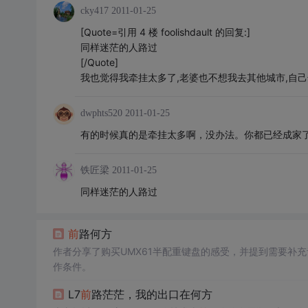
cky417
2011-01-25
[Quote=引用 4 楼 foolishdault 的回复:]
同样迷茫的人路过
[/Quote]
我也觉得我牵挂太多了,老婆也不想我去其他城市,自
dwphts520
2011-01-25
有的时候真的是牵挂太多啊，没办法。你都已经成家
铁匠梁
2011-01-25
同样迷茫的人路过
前
路何方
作者分享了购买UMX61半配重键盘的感受，并提到需要补
作条件。
L7
前
路茫茫，我的出口在何方