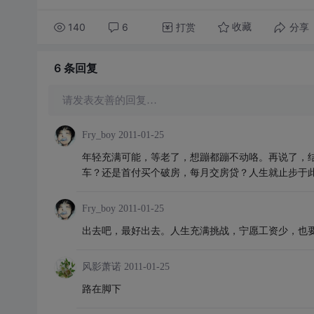
140
6
打赏
分享
收藏
6 条
回复
请发表友善的回复…
Fry_boy
2011-01-25
年轻充满可能，等老了，想蹦都蹦不动咯。再说了，
车？还是首付买个破房，每月交房贷？人生就止步于
Fry_boy
2011-01-25
出去吧，最好出去。人生充满挑战，宁愿工资少，也
风影萧诺
2011-01-25
路在脚下