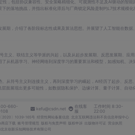
定性，包括协议兼容性、安全策略精细化、可观测性不足及AI驱动的智能
景下的落地挑战，并指出标准化滞后与厂商锁定风险是制约L7技术规模化
发展期，介绍了各阶段标志性成果及算法思想。并展望了人工智能在数据
符号主义、联结主义等学派的兴起，以及从起步发展期、反思发展期、应用
绍了从机器学习、神经网络到深度学习的重要算法和模型，如感知机、决
，展望了未来数据、算力和算法层面的发展趋势，如量子计算、边缘计算、
。从符号主义到连接主义，再到深度学习的崛起，AI经历了起步、反思
法层面展现出更多可能性，如数据隐私保护、边缘计算、量子计算、自动
400-660-
在线客
工作时间 8:30-
kefu@csdn.net
0108
服
22:00
2020〕1039-165号
经营性网站备案信息
北京互联网违法和不良信息举报中心
me商店下载
账号管理规范
版权与免责声明
版权申诉
出版物许可证
营业执照
026北京创新乐知网络技术有限公司