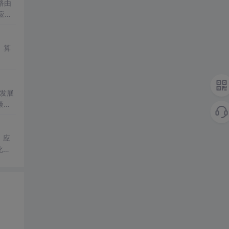
路由
应用
、算
发展
策
因果
、应
化机