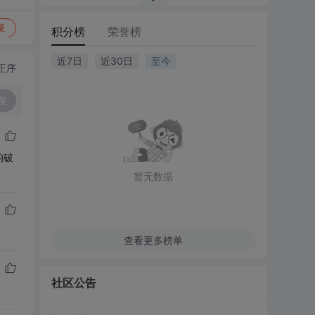
复
积分榜
荣誉榜
近7日
近30日
至今
正序
复
的破
暂无数据
查看更多榜单
社区公告