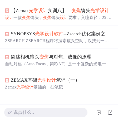
补偿与机械补偿的
光学
设计
步骤。依据
变焦
安防镜头的需
【Zemax
光学
设计
实训八】---
变焦
镜头
光学
设计
求，确定正组补偿机械
变焦
式
光学
系统作为
变焦
形式，依
据高斯
光学
推导出正组补偿机械变倍系统的求解过程，明
设计
一款
变焦
镜头；
变焦
镜头
设计
要求，入瞳直径：25 m
确了
变焦
系统
设计
的基本方法。
m，焦距范围：75 mm 至 125 mm，像面直径：34 mm，波
段：可见光，玻璃厚度要求：最小中心与边缘厚度：4 m
SYNOPSYS
光学
设计
软件
--Zsearch优化案例之从零开始
m、最大中心厚度：18 mm；优化目标：最小化 RMS Spot
Diagram；
ZSEARCH ZSEARCH程序将搜索镜头空间，以找到一个
有潜力的初始结构。指定
光学
系统规 格和所需的
变焦
结
构。然后执行以下步骤: 它构造了一系列候选镜头，初始尺
简述相机镜头
变焦
与对焦、成像的原理
寸根据二进制搜索方案或随机分配，取决于 用户输入。这
些被定义为ZFILE
变焦
镜头，其中物体坐标根据用户输入
自动对焦（Auto Focus，简称AF）是一个复杂的光电一体
在
变焦
之 间变化，并且
变焦
运动最初都为零。镜头至少由
化过程，主要可以实现三个功能：一是自动判断所拍摄的
三组组成，不超过10组，每组包 含一定数量的镜片。其中
主体，二是测量被摄主体与相机感光元器件之间的距离，
一些组被声明为
变焦
组...
ZEMAX基础
光学
设计
笔记（一）
三是驱动马达将镜头的对焦装置推到与之相应的距离刻
度。对图像进行插值运算，将图像的尺寸扩大到所需的规
Zemax
光学
设计
基础的一些笔记
格，这种算法就其效果而言，并不理想，尤其是当使用在
手机上的时候，手机上的摄像头本身得到的数据就有较大
的噪声，再插值的话，得到的图像几乎没法使用。对焦实
际上是调整整个镜头的位置(而不是镜头内的镜片)的位
说点什么…
置，来控制像距，从而使成像最清晰。