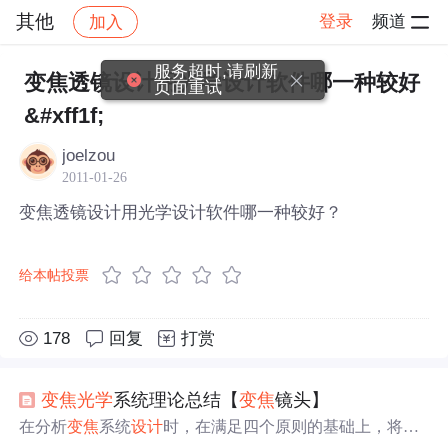
其他
登录
频道
加入
帖子详情
社区
其他
服务超时,请刷新
变焦透镜设计用光学设计软件哪一种较好
页面重试
&#xff1f;
joelzou
2011-01-26
变焦透镜设计用光学设计软件哪一种较好？
给本帖投票
178
回复
打赏
变焦
光学
系统理论总结【
变焦
镜头】
在分析
变焦
系统
设计
时，在满足四个原则的基础上，将
变
焦
光学
系统依据不同的补偿性质分成了四类，给出了
光学