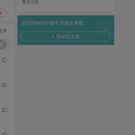
暂无公告
复
试试用AI创作助手写篇文章吧
正序
+ 用AI写文章
复