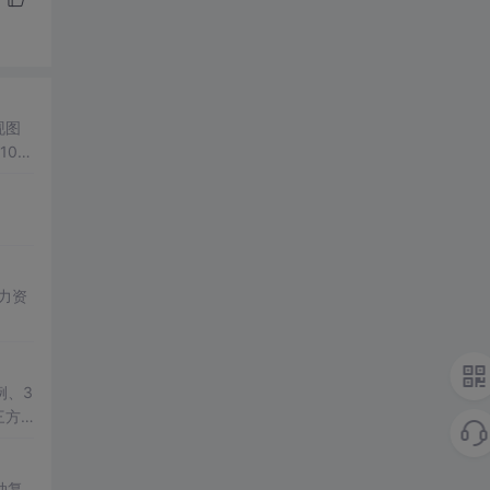
现图
00
观展
公、
降低图
遍历、
双模
； 滑
展示处
总
学
例、3
三方
教学演
动复