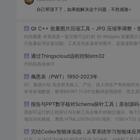
自己帮顶下了，如果能解决这个问题，不胜感激~
Qt C++ 批量图片压缩工具 - JPG 压缩率调整
内容概要 本资源是一套完整可运行的 Qt Widgets 批量
片批量处理全套功能。工具支持多选单张图片、直接读取整个文件
区间压缩质量，自带锁定宽高比防拉伸变形功能；批量处理
通过Thingscloud远程控制stm32
示压缩效果。 适用人群 Qt/C++ 零基础初学者，学习 QI
设计、自媒体从业者； 想要学习图片缩放、JPG 压缩、本
代码和具体例子
片体积节省上传流量； 摄影、设计批量统一图片尺寸，批量轻量化相
佩恩表（PWT）1950-2023年
QImage 缩放保存、QSlider 参数联动、批量循环界面
式导入图片：手动多选单张图片 / 一键读取整个文件夹全部
01、数据介绍 包含有关收入、产出、投入和生产率的相对水平信息，涵盖1950-2023年各国GDP、汇率、TFP、CPI指数、人口、人力资
块调节 JPG 压缩质量 0~100，平衡图片清晰度与文件
理进度，循环中刷新界面，程序不会假死卡顿； 自动统计每张
报告与PPT数字核对Schema探针工具｜原创源
数、成功数量、单张大小对比、整体压缩节省空间比例； 
习。 其他说明 开发环境：Qt Creator + Qt5.15 MS
原创可运行的工程审计与分析工具合集中的独立项目。每个压缩包包含
项自动化验收、离线 HTML/JSON/SVG 报告、1080×72
运行依赖，不包含榜单产品源码、官方素材、论文、账号数据
完结Codex智能体实战：从零系统学习智能体应
示与二次开发。运行方法：Node.js 18+ 下执行 npm test 与 
引言：从“对话”到“执行”的范式跃迁 2026年，AI编程