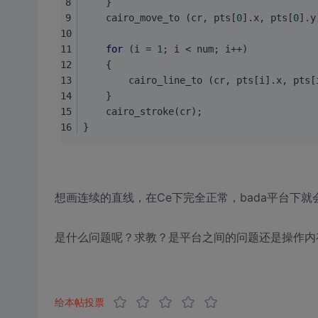
	}
	cairo_move_to (cr, pts[
0
].x, pts[
0
].y
for
 (i = 
1
; i < num; i++)
	{
	}
	cairo_stroke(cr);
}
想画连续的直线，在Ce下完全正常，bada平台下
是什么问题呢？求教？是平台之间的问题还是操作内
给本帖投票