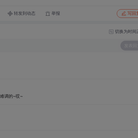
转发到动态
举报
写回
切换为时间
发表回
难调的~哎~