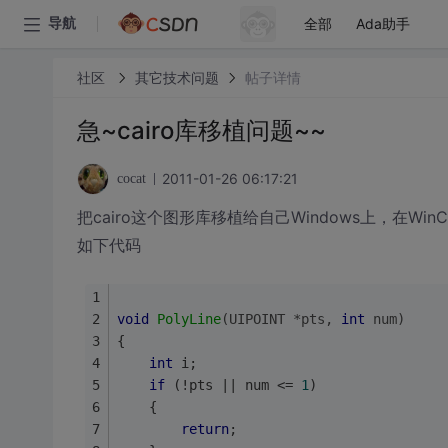
全部
Ada助手
导航
社区
其它技术问题
帖子详情
急~cairo库移植问题~~
2011-01-26 06:17:21
cocat
把cairo这个图形库移植给自己Windows上，在W
如下代码
void
PolyLine
(UIPOINT *pts, 
int
 num)
{
int
 i;
if
 (!pts || num <= 
1
)
	{
return
;