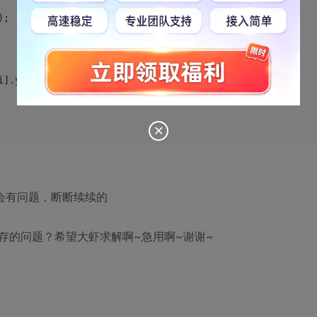
);
		cairo_line_to (cr, pts[i].x, pts[i].y);		
就会有问题，断断续续的
存的问题？希望大虾求解啊~急用啊~谢谢~