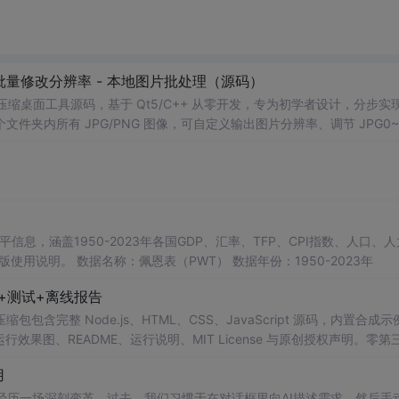
 - 批量修改分辨率 - 本地图片批处理（源码）
图片压缩桌面工具源码，基于 Qt5/C++ 从零开发，专为初学者设计，分步实
夹内所有 JPG/PNG 图像，可自定义输出图片分辨率、调节 JPG0~1
完成后自动统计每张图片压缩前后文件体积，计算整体压缩缩小比例，直
mage 图像绘图、文件目录遍历、UI 交互开发； 需要本地批量处理图片的办
地文件 IO、进度条交互的开发学习者。 使用场景 自媒体批量压缩配图，
册图片； 程序开发学习：QFileDialog 文件选择、QDir 文件夹
防卡顿、文件大小格式化转换全套 Qt 图像开发实战案例。 工具核心功能清单 
图片； 自定义输出宽高分辨率，支持锁定原始宽高比，避免图片拉伸变形
占用大小； 自定义输出保存目录，批量生成压缩后的图片文件； 实时进度条
本等多项数据，整理的PWT 11.0中文翻译使用说明，英文原版使用说明。 数据名称：佩恩表（PWT） 数据年份：1950-2023年
图片压缩前后体积，换算 KB/MB 直观展示； 批量完成弹窗汇总：图片
码+测试+离线报告
完整模块化代码，功能拆分清晰，每段代码附带详细注释，新手可分步拆解
VC，Windows 平台可直接编译运行； 源码结构清晰，功能
完整 Node.js、HTML、CSS、JavaScript 源码，内置合成示
0 运行效果图、README、运行说明、MIT License 与原创授权声明。零第
或未授权内容。适合 AI 工程、前端、运维和质量团队用于本地预检、
用
npm run report，或启动静态服务器打开 index.html。
工具正经历一场深刻变革。过去，我们习惯于在对话框里向AI描述需求，然后手