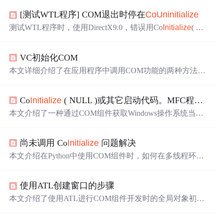
[测试WTL程序] COM退出时停在
CoUn
init
ialize
测试WTL程序时，使用DirectX9.0，错误用Co
Init
ialize
( NU
LL)初始化COM，用::
CoUn
init
ialize
()退出时程序停在
CoU
n
init
ialize
。示例程序使用的是Co
Init
ialize
Ex( NULL, CO
IN
VC初始化COM
IT
_MULTITHREADED )。
本文详细介绍了在应用程序中调用COM功能的两种方法：
一种是在App的
Init
Instance()函数中添加AfxOle
Init
()函数的
调用，另一种是在需要调用COM功能的地方使用Co
Init
iali
Co
Init
ialize
( NULL )或其它启动代码。MFC程序使用AfxOle
ze
(NULL)和
CoUn
init
ialize
()。此教程旨在帮助开发者理解
和应用这些方法。
本文介绍了一种通过COM组件获取Windows操作系统当前
设置的桌面壁纸的方法。具体步骤包括初始化COM库、创
建活动桌面组件对象并获取其壁纸路径。
尚未调用 Co
Init
ialize
问题解决
本文介绍在Python中使用COM组件时，如何在多线程环境
下正确初始化和释放资源。通过在线程开始处调用`pythonc
om.Co
Init
ialize
()`进行初始化，并在执行完毕后调用`python
使用ATL创建窗口的步骤
com.
CoUn
init
ialize
()`来释放资源，确保了COM组件的正常
工作和系统资源的有效管理。
本文介绍了使用ATL进行COM组件开发时的全局对象初始
化流程。主要包括定义全局对象CAppModule_module，通