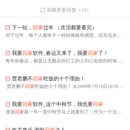
加载更多回复（16）
下一站，
回家
过年 （含泪都要看完）
对于过年，每个人都有不一样的体验和感受。但无论岁月
如何变迁，过年的那种暖暖的情结，一直在心里，成为永
远也解不开的结。
我要
回家
软件_春运又来了，我要
回家
了！
每年的春运，都是让无数在外打工的人归心似箭的时候,这
个话题既让人开心,又让人觉得沉重!但无论如何,想到车的
那头便是家，路途再远再周折，也抵不过一颗
回家
的心。
贾君鹏不
回家
吃饭的十个理由！
图片来源于网络归途的喜怒哀乐，因为“团圆”两个字，都
变得值得！春运开始前，这张
回家
的票伤透了脑筋，用尽
贾君鹏不
回家
吃饭的十个理由！ 从2009年7月16日10:59
各种抢票软件，托尽朋友关系，甚至无奈之下，找黄牛买
（准确地应说是10分59秒12）开始，全中国网友“贾君鹏，
了贵价票。历经千辛万苦仍义无反顾，只因路的尽头，是
你妈妈喊你
回家
吃饭”铺天盖地喊了都二十多天了，贾君鹏
家人的期盼。父亲望着女儿津津有味的吃着烤肠...
我要
回家
软件_这个中秋节，我也要
回家
同学依然迟迟没有
回家
吃饭，为什么呢？肯定不是寂寞，
再怎么寂寞也扛不住肚子的饥饿，笔者今天在“饭否网”知
漫漫
回家
路‍一年一度中秋节马上就要到了，作为一个北漂
情人那里了解到，贾君鹏同学不
回家
吃饭的十个理由：
的我，再一次开启了抢票
回家
的路，就和春节一样。都说
一、在魔兽世界里，中国被设计成一个没有地位、任人
春节是阖家团圆的日子，对我来讲中秋也是。因为常年在
欺凌、谁
年关将近,谁盼
回家
之人