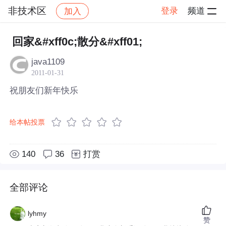
非技术区
登录
频道
加入
帖子详情
社区
非技术区
回家&#xff0c;散分&#xff01;
java1109
2011-01-31
祝朋友们新年快乐
给本帖投票
140
36
打赏
全部评论
lyhmy
赞