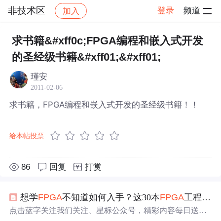
非技术区
登录
频道
加入
帖子详情
社区
非技术区
求书籍&#xff0c;FPGA编程和嵌入式开发
的圣经级书籍&#xff01;&#xff01;
瑾安
2011-02-06
求书籍，FPGA编程和嵌入式开发的圣经级书籍！！
给本帖投票
86
回复
打赏
想学
FPGA
不知道如何入手？这30本
FPGA
工程师经典书不可错过！
点击蓝字关注我们关注、星标公众号，精彩内容每日送达
来源：网络素材每一个最后看来很成功的新事物，从诞生