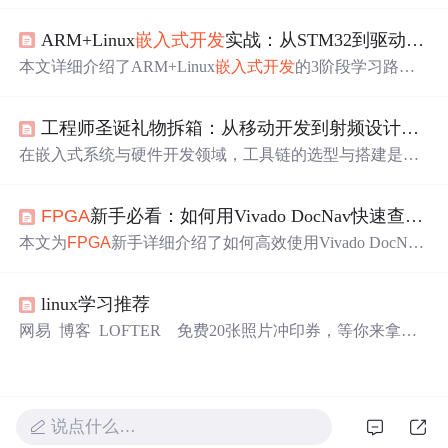
到发展壮大都不可避免地经历过艰难的历程，并可能成为
ARM+Linux
嵌入式开发
实战：从STM32到驱动开发的3阶段学习路径
被研究的案例，
FPGA
也不例外。学好
FPGA
，是一项不错
的选择。怎么去学，需要了解什么？很多学员的想学习但
本文详细介绍了ARM+Linux
嵌入式开发
的3阶段学习路
不知如何下手！种种原因！所以今天小编精选了
FPGA
经
径，从STM32基础到Linux驱动开发，帮助开发者系统掌握
典一部分资料供大家学习，希望对大家有所帮助！1、 深
嵌入式开发
的核心技能。内容涵盖硬件抽象思维培养、AR
入浅出玩转
FPGA
_吴厚航这本
书籍
收集...
工程师圣诞礼物拆箱：从移动开发到射频设计的硬核工具解析
M体系结构过渡、Linux系统
编程
及驱动开发实战，适合希
望从单片机转向嵌入式Linux的开发者。
在嵌入式系统与硬件开发领域，工具链的选型与搭建是工
程师提升生产力的关键。从移动计算平台到射频电路设
计，再到
FPGA
与工业运动控制器，不同的硬件工具对应
FPGA
新手必看：如何用Vivado DocNav快速查找Zynq UltraScale+ DDR4配置手册（附避坑指南）
着特定的技术原理与应用场景。理解x86与ARM架构的差
异、USB协议栈的完整实现、以及运动控制中的运动学解
本文为
FPGA
新手详细介绍了如何高效使用Vivado DocNav
算，能够帮助开发者更高效地进行
嵌入式开发
与系统集
工具，精准查找Zynq UltraScale+系列芯片的DDR4配置文
成。本文通过解析一系列经典的开发工具与技术
书籍
，探
档。文章提供了从锁定核心数据手册、用户指南到利用高
讨了如何根据项目需
求
选择合适的生产力工具与知识载
linux学习推荐
级
搜索的实战路径，并重点分享了如何获取官方最新的DD
体，并分享了从工具学习到项目实践的实战经验，为硬件
R控制器配置表以规避常见设计误区，帮助工程师提升文
网易 博客 LOFTER 免费20张照片冲印券，等你来拿！>
开发者提供了从理论到工程落地的参考路径。
档查阅效率，确保设计参数准确。
创建博客登录 加关注 静水流深 怀揣幸福感觉，遥望成功
目标，走在奋斗路上。 首页日志相册音乐收藏博友关于我
日志
说点什么…