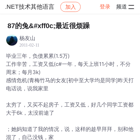
.NET技术其他语言
登录
频道
加入
帖子详情
社区
.NET技术其他语言
87的兔&#xff0c;最近很烦躁
杨友山
2011-02-11
毕业三年，负债累累(1.5万)
工作辛苦，工资又低(c#一年，每天上班11小时，不分
周末；每月3k)
感情危机(青梅竹马的女友[初中至大学均是同学]昨天打
电话说，说我家里
太穷了，又买不起房子，工资又低，好几个同学工资都
大于6k，太没前途了
；她妈知道了我的情况，说，这样的趁早拜拜，别和他
混了，自己没钱，家