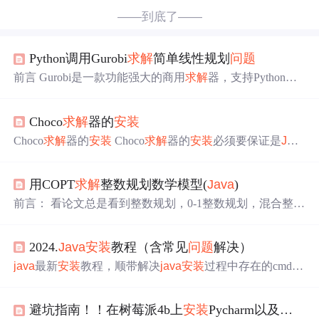
——到底了——
Python调用Gurobi
求解
简单线性规划
问题
前言 Gurobi是一款功能强大的商用
求解
器，支持Python、
C、C++、
Java
等多种语言调用，相比于Cplex，Gurobi封
装更高，更加方便，但是对于初学者而言会更难一些。Gur
Choco
求解
器的
安装
obi与Cplex存在兼容，Gurobi生成的mps或者lp文件可以在C
Plex中运行。另外，在校学生和教师可以免费使用Gurobi的
Choco
求解
器的
安装
Choco
求解
器的
安装
必须要保证是
JAV
学术版，
求解
规模和
求解
速度不受限制。本文将简单记录p
A
8(JDK1.8)非常重要，否则可能会
安装
不全包。 Choco
求
ython调用Gurobi
求解
的过程。
安装
用户可以通过gurobi官
解
器是约束满足
问题
较为成熟的
求解
器，可以利用这个平
网下载并
安装
软件：gurobi官网，下载软件后学生可通过学
用COPT
求解
整数规划数学模型(
Java
)
台做约束满足
问题
的二次开发。
安装
步骤： 1.在Choco的
生认证获取
官方网站：http://www.choco-solver.org/ 上下载choco-4.0.4.
前言： 看论文总是看到整数规划，0-1整数规划，混合整数
zip 2.下载maven软件，如果
规划，便研究了一下，包括
问题
定义，快速
求解
工具等。
杉数
求解
器 杉数
求解
器COPT(Cardinal Optimizer)，是杉数
2024.
Java
安装
教程（含常见
问题
解决）
自主研发的针对大规模优化
问题
的高效数学规划
求解
器套
件,也是支撑杉数端到端供应链平台的核心组件,是目前中国
java
最新
安装
教程，顺带解决
java
安装
过程中存在的cmd不
唯一一个同时具备大规模线性规划(单纯形法和内点法)和
是内部或外部命令
问题
混合整数规划
问题
求解
能力的综合性数学规划
求解
器，为
企业应对高性能
求解
的需求提供了更多选择[1]。 如何获取
避坑指南！！在树莓派4b上
安装
Pycharm以及无法使用终端的