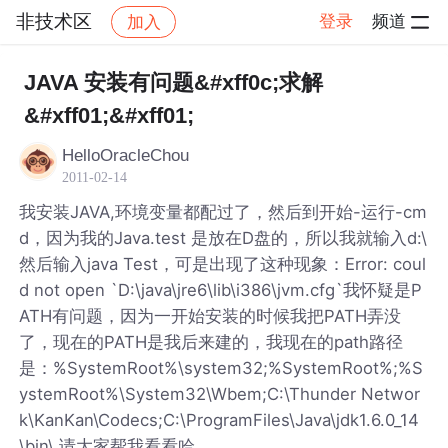
非技术区
登录
频道
加入
帖子详情
社区
非技术区
JAVA 安装有问题&#xff0c;求解
&#xff01;&#xff01;
HelloOracleChou
2011-02-14
我安装JAVA,环境变量都配过了，然后到开始-运行-cm
d，因为我的Java.test 是放在D盘的，所以我就输入d:\
然后输入java Test，可是出现了这种现象：Error: coul
d not open `D:\java\jre6\lib\i386\jvm.cfg`我怀疑是P
ATH有问题，因为一开始安装的时候我把PATH弄没
了，现在的PATH是我后来建的，我现在的path路径
是：%SystemRoot%\system32;%SystemRoot%;%S
ystemRoot%\System32\Wbem;C:\Thunder Networ
k\KanKan\Codecs;C:\ProgramFiles\Java\jdk1.6.0_14
\bin\ 请大家帮我看看哈，