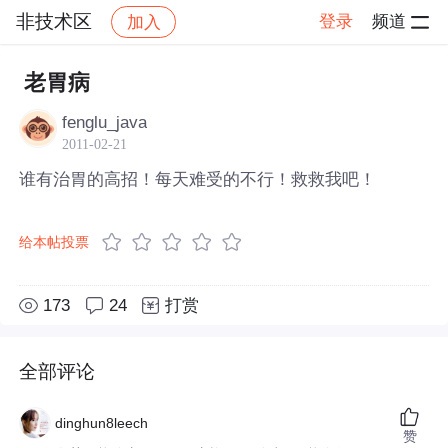
非技术区
登录
频道
加入
帖子详情
社区
非技术区
老胃病
fenglu_java
2011-02-21
谁有治胃的高招！每天难受的不行！救救我吧！
给本帖投票
173
24
打赏
全部评论
dinghun8leech
赞