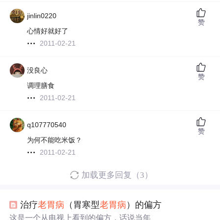
jinlin0220
赞
心情好就好了
2011-02-21
没良心
赞
调理膳食
2011-02-21
q107770540
赞
为何不能吃米饭？
2011-02-21
加载更多回复（3）
治疗
老
胃病
（胃寒型
老
胃病
）的偏方
这是一个从电视上看到的偏方，话说当年