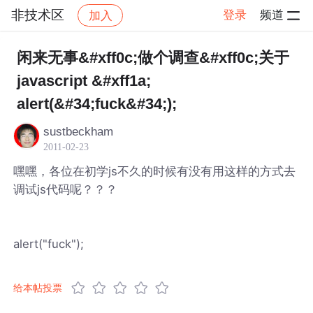
非技术区
登录
频道
加入
帖子详情
社区
非技术区
闲来无事&#xff0c;做个调查&#xff0c;关于
javascript &#xff1a;
alert(&#34;fuck&#34;);
sustbeckham
2011-02-23
嘿嘿，各位在初学js不久的时候有没有用这样的方式去
调试js代码呢？？？
alert("fuck");
给本帖投票