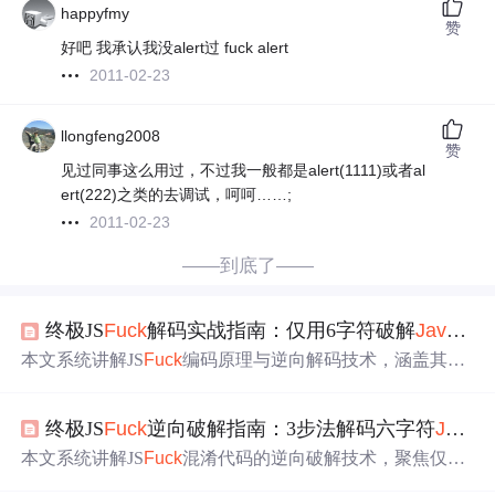
happyfmy
赞
好吧 我承认我没alert过 fuck alert
2011-02-23
llongfeng2008
赞
见过同事这么用过，不过我一般都是alert(1111)或者al
ert(222)之类的去调试，呵呵……;
2011-02-23
——到底了——
终极JS
Fuck
解码实战指南：仅用6字符破解
JavaScript
本文系统讲解JS
Fuck
编码原理与逆向解码技术，涵盖其仅
用6个字符([]()!+)实现完整
JavaScript
执行的机制；介绍三
步解码法（特征识别、工具解码、手动调试），重点说明
终极JS
Fuck
逆向破解指南：3步法解码六字符
JavaScript
命令行工具
fuck
.js和网页版解码器的使用；结合实战案例
演示隐藏消息破解流程，并总结核心文件、调试技巧、安
本文系统讲解JS
Fuck
混淆代码的逆向破解技术，聚焦仅含
全风险及防护建议，适用于安全审计、CTF竞赛与
JavaScr
[]()!+六个字符的
JavaScript
编码。核心内容包括：JS
Fuck