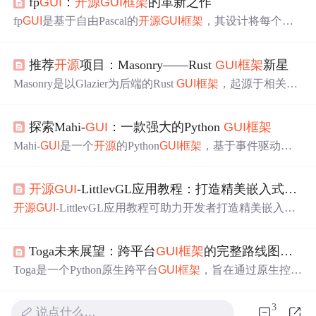
fp
GUI
：
开源
GUI
框架
的革新之作
fp
GUI
是基于自由Pascal的
开源
GUI
框架
，其设计将每个控
件实现为窗口句柄，提升了灵活性与可定制性。它具有多
句柄实现、跨平台支持等技术特点，适用于桌面应用、游
推荐
开源
项目：Masonry——Rust
GUI
框架
新星
戏开发、科学计算等场景，还具备灵活控件设计、跨平台
兼容等显著优势。
Masonry是以Glazier为后端的Rust
GUI
框架
，起源于相关讨
论。其核心特性有Widget树、运行时检查工具等，支持单
元测试。可用于桌面应用开发，特点是简洁直观、易于测
探索Mahi-
GUI
：一款强大的Python
GUI
框架
试、可扩展性强。对于
寻求
Rust
GUI
方案的开发者值得尝
试。
Mahi-
GUI
是一个
开源
的Python
GUI
框架
，基于事件驱动，
支持多平台，易于使用。它提供高效布局管理和集成Pytho
n脚本，适用于科学工程、教育、系统管理等多个场景。社
开源
GUI
-LittlevGL应用教程：打造精美嵌入式
GUI
区活跃，持续更新，是开发者理想的
GUI
开发选择。
开源
GUI
-LittlevGL应用教程可助力开发者打造精美嵌入式
GUI
。LittlevGL是免费
开源
图形库，功能完备、低内存占
用，支持多输入设备和多显示器等。该教程内容丰富，易
Toga未来展望：跨平台
GUI
框架
的完整路线图解析
于上手，有强大社区支持和硬件兼容性，适用于智能家
居、工业控制等场景。
Toga是一个Python原生跨平台
GUI
框架
，旨在通过原生控件
提供真正的桌面和移动应用开发体验。本文解析其未来路
线图，涵盖新控件开发、多平台支持拓展及云服务集成等
3
说点什么…
关键技术方向，展示其在跨平台
GUI
生态中的发展潜力。