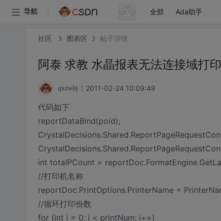
全部
Ada助手
导航
社区
图表区
帖子详情
阿泰 求教 水晶报表无法连接域打
2011-02-24 10:09:49
qxzwhj
代码如下
reportDataBind(poid);
CrystalDecisions.Shared.ReportPageRequestCon
CrystalDecisions.Shared.ReportPageRequestCont
int totalPCount = reportDoc.FormatEngine.GetL
//打印机名称
reportDoc.PrintOptions.PrinterName = PrinterNa
//循环打印份数
for (int i = 0; i < printNum; i++)