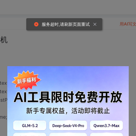
用AI写
服务超时,请刷新页面重试
印机
text rprc = new
ext();
astPageNumber(rprc);
me;