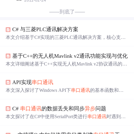
2011-02-24
——到底了——
C# 与三菱PLC通讯解决方案
本文介绍基于C#实现的三菱PLC通讯解决方案，核心支持
MC协议（含二进制/ASCII模式）和MX Component组件。
系统采用分层
架构
，包含PLC通讯基类、协议实现类、管
基于C++的无人机Mavlink v2通讯功能实现与优化
理器及应用示例；关键技术涵盖MC协议报文解析、
多线程
安全控制、连接心跳与自动恢复机制；具备单/多点读写、
本文详细阐述基于C++实现无人机Mavlink v2协议通讯的核
位/字操作、
异步
IO等工业级能力，并提供串口扩展、OPC
心技术路径，涵盖环境搭建（XML消息定义生成、串口配
UA集成路径及典型故障排查方案。
置）、消息编解码流程（打包/封装/解析）、
多线程
I/O
架
API实现
串口通讯
构
（读写分离、
异步
Asio模型）、健壮性保障（心跳监
测、错误恢复、重连退避）及高级优化（频率控制、优先
本文深入探讨了Windows API下
串口通讯
的基本函数和串
级队列、内存复用、协议协商）。重点突出v2特性如签名
口编程流程，包括如何打开、设置、读写串口，以及实现
认证、扩展消息支持与安全性增强。
异步
操作和
多线程
通信。详细解释了API函数的功能和参
C#
串口通讯
的数据丢失和同步
异步
问题
数，提供了实例代码演示串口读写流程，以及如何通过
多
线程
实现串口的高效通信。此外，文章还涵盖了串口超时
本文探讨了在C#中使用SerialPort类进行
串口通讯
时遇到的
设置、错误处理、事件监视等功能，旨在为开发者提供全
数据丢失和同步
异步
问题。ReadTo()和ReadExisting()为
异
面的
串口通讯
解决方案。
步
读取，其他同步读取方法可能导致数据丢失。作者建议