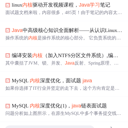
linux
内核
驱动开发视频课程，
Java
学习
笔记
面试题文档来啦，内容很多，485页！由于笔记的内容太
多，没办法全部展示出来，下面只截取部分内容展示。面
试题文档来啦，内容很多，485页！由于笔记的内容太多，
Java
中高级核心知识全面解析——从认识Linux操作系统开始（什么是操作系统？分类、
没办法全部展示出来，下面只截取部分内容展示。
操作系统的
内核
是操作系统的核心部分。 它负责系统的内
存管理，硬件设备的管理，文件系统的管理以及应用程序
的管理。我们常说的Linux，其实是指基于Linux
内核
开发
编译安装
内核
（加入NTFS分区文件系统）,编译
内
的操作系统。 常见的Linux系统发行版有:,,,,等等。unix与li
nux的体系架构：分为用户态与
内核
态。 用户态与
内核
态
其中囊括了JVM、锁、并发、
Java
反射、Spring原理、微
与
内核
态是操作系统对执行权限进行分级后的不同的运行
服务、Zookeeper、数据库、数据结构等大量知识点。
模式。在cpu的所有指令中，有些指令是非常危险的，如果
使用不当，将会造成系统崩溃等后果。 为了避免这种情况
MySQL
内核
深度优化，面试题
java
发生，cpu将指令划分为特权级(
内核
态)指令和非特权级(用
如果你选择了IT行业并坚定的走下去，这个方向肯定是没
户态)指令
有一丝问题的，这是个高薪行业，但是高薪是凭自己的努
力
学习
获取来的，这次我把P8大佬用过的一些
学习
笔记（p
MySQL
内核
深度优化(1)，
java
链表面试题
df）都整理在本文中了《
Java
中高级核心知识全面解析》
小米商场项目实战，别再担心面试没有实战项目：一个人
问题分析如上图所示，在原生MySQL中多个事务提交线程
可以走的很快，但一群人才能走的更远。不论你是正从事I
TrxN和多个Dump线程之间会同时竞争Binlog文件资源的保
T行业的老鸟或是对IT行业感兴趣的新人，都欢迎扫码加入
护锁，多个事务提交线程对Binlog执行写入，多个Dump线