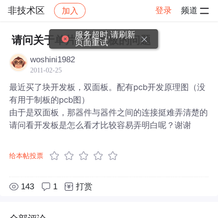
非技术区
登录
频道
加入
帖子详情
社区
非技术区
服务超时,请刷新
请问关于单片机开发板的问题
页面重试
woshini1982
2011-02-25
最近买了块开发板，双面板。配有pcb开发原理图（没
有用于制板的pcb图）
由于是双面板，那器件与器件之间的连接挺难弄清楚的
请问看开发板是怎么看才比较容易弄明白呢？谢谢
给本帖投票
143
1
打赏