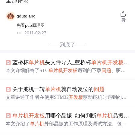
全部评论
gdutqiang
赞
先看pcb原理图
2011-02-27
——到底了——
蓝桥杯
单片机
头文件导入_蓝桥杯
单片机
开发板
CT1
本文详细解答了STC
单片机
开发板
遇到的下载
问题
、驱动
安装、按键、蜂鸣器、数码管显示、转接板使用等技术难
题，包括V1.0到V1.3版本更新说明。通过ISP串口下载教
关于舵机一转
单片机
就自动复位的
问题
程，确保顺利编程。
文章讲述了作者在使用STM32
开发板
驱动舵机时遇到的电
流波动导致
单片机
复位的
问题
，以及解决办法，强调了在
连接大功率设备时要考虑整体供电稳定性，避免直接由
单
单片机
开发板
用哪个晶振_如何判断
单片机
晶振是否工作及
片机
开发板
供电。
本文介绍了
单片机
外部晶振的工作原理及调试方法。包括
如何判断晶振是否正常起振，以及当
单片机
出现
问题
时的