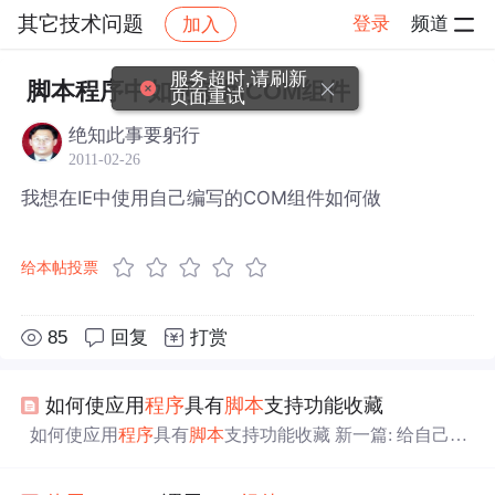
其它技术问题
登录
频道
加入
帖子详情
社区
其它技术问题
服务超时,请刷新
脚本程序中如何使用COM组件
页面重试
绝知此事要躬行
2011-02-26
我想在IE中使用自己编写的COM组件如何做
给本帖投票
85
回复
打赏
如何使应用
程序
具有
脚本
支持功能收藏
如何使应用
程序
具有
脚本
支持功能收藏 新一篇: 给自己走
过的技术研究之路作个小结 | 旧一篇: Windows 98的Shell语
言 function StorePage(){d=document;t=d.selection?(d.selection.t