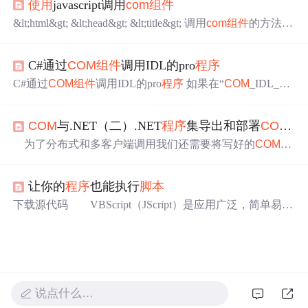
使用
javascript调用
com
组件
ype!=None?d.selection.createRange().text:):(d.getSelecti
&lt;html&gt; &lt;head&gt; &lt;title&gt; 调用
com
组件
的方法示
例 &lt;/title&gt; &lt;script language="javascript"&gt; var my
Co
m
=new ActiveXObject("tools.ini.1") my
Com
.myFun()
C#通过
COM
组件
调用IDL的pro
程序
C#通过
COM
组件
调用IDL的pro
程序
如果在“
COM
_IDL_co
nnectLib.
COM
_IDL_connect o
Com
IDL = new
COM
_IDL_co
nnectLib.
COM
_IDL_connect();”步骤提示“...80040154没有注
COM
与.NET（二）.NET
程序
集导出和部署
COM
组
册类...”，则需要在管理员权限下利用regsvr32命令注册
“...\Exelis...
为了分布式和多客户端调用我们还需要将写好的
COM
组
件
发布到一台服务器上。这里我们将
组件
部署到操作系统
的
COM
+应用
程序
中
去。如果没此需要就可以导出后，在C
让你的
程序
也能执行
脚本
++环境
中
调用
COM
了。 第一步：导出
COM
组件
。我们
可以
使用
regasm.exe（导出并在本机注册）或tlbexp.exe（只
下载源代码 VBScript（JScript）是应用广泛，简单易学
导出不注册，在C:/WINDOWS/Microsoft.NET/Framework/v
的
脚本
语言。
使用
VBScript（JScript）调用
COM
组件
则更
2.0.507
是容易。那么，如果在你的
程序
中
也能够执行
脚本
，则在
简化
程序
设计的基础上，还会极大地提升软件的功能。为
了方便大家
使用
这个功能，我写了一个具有自动化（Auto
mation/IDispatch）功能的EXE包装
程序
来代理调用
脚本
执
行。这个包装
程序
接口只有2个函数，说明如...
说点什么…