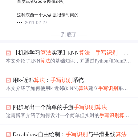
百度或者Goole 图像识别
这种东西一个人做,是很毫时间的
2011-02-27
——到底了——
【机器学习
算法
实现】kNN
算法
__
手写
识别
——基于Python和NumPy函数库
本文介绍了kNN
算法
的基础知识，并通过Python和NumPy
库实现了
手写
识别
的实例。详细讲解了kNN
算法
的步骤，
探讨了其优缺点，以及k值选择的影响。同时，展示了使用
用k-近邻
算法
：
手写
识别
系统
NumPy的shape、tile、sum、argsort等函数进行数据处理的
方法。
本文介绍了如何使用k-近邻(k-NN)
算法
建立
手写
识别
系
统。首先，对32x32的二进制图像进行处理，将其转化为1x
1024的向量，以便于进行
算法
训练和测试。
四步写出一个简单的手游
手写
识别
算法
这篇博客介绍了如何设计一个简单但实时的
手写
识别
算法
。首先通过去除噪声来处理触摸屏上的数据，然后将笔画
转换为8个方向的字符串，接着合并连续方向，最后忽略短
Excalidraw自由绘制：
手写
识别
与平滑曲线
算法
距离移动，从而得出图形的基本形状。通过比较绘制的字