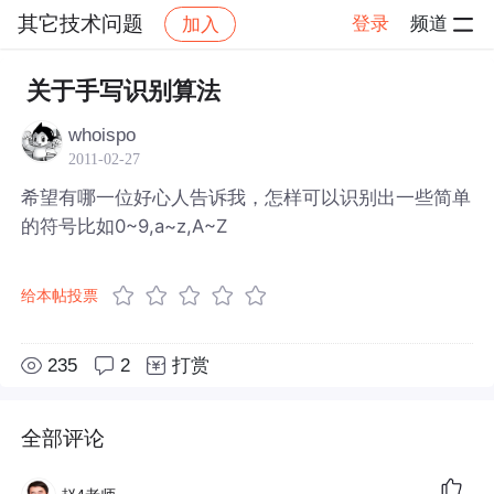
其它技术问题
登录
频道
加入
帖子详情
社区
其它技术问题
关于手写识别算法
whoispo
2011-02-27
希望有哪一位好心人告诉我，怎样可以识别出一些简单
的符号比如0~9,a~z,A~Z
给本帖投票
235
2
打赏
全部评论