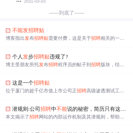
2011-03-03
——到底了——
不能
发
招聘
贴
博客指出
发
布
招聘
贴
需要付费，这是关于
招聘
相关的一个
关键信息，反映了
招聘
过程中的一项成本情况。
个人
发
步
招聘
贴
违规了?
博主受朋友所托
发
布
招聘
程序员的帖子到
招聘
版块，结果
帖子被评为隐藏
贴
，博主对此表示疑惑，想知道原因。
这是一个
招聘
贴
位于厦门的超千亿市值上市公司正
招聘
高级渗透测试工程
师，月薪15-20K，提供5A级办公环境、全海景健身房等福
利。职责包括安全风险评估、渗透测试、应急响应和攻防
潜规则:公司
招聘
中
不能
说的秘密，简历只有这么
发
技术研究。
本文揭示了
招聘
网站的内部运作机制及其潜规则，帮助求
职者更有效地利用人才网站进行求职。包括了解人才网站
与企业人事经理的生意模式、如何提高简历曝光率、选择