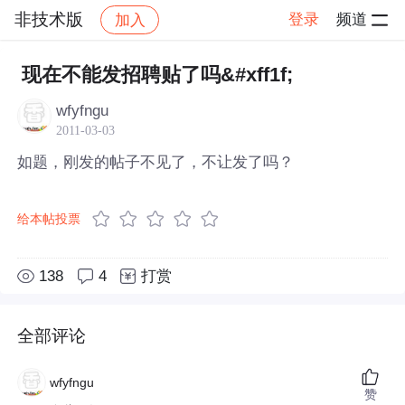
非技术版
登录
频道
加入
帖子详情
社区
非技术版
现在不能发招聘贴了吗&#xff1f;
wfyfngu
2011-03-03
如题，刚发的帖子不见了，不让发了吗？
给本帖投票
138
4
打赏
全部评论
wfyfngu
赞