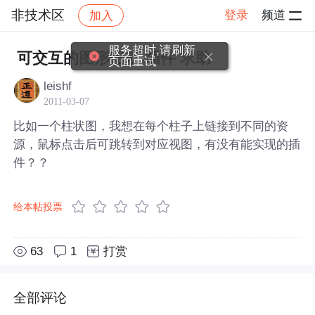
非技术区
登录
频道
加入
帖子详情
社区
非技术区
服务超时,请刷新
可交互的图形图表 插件 求助
页面重试
leishf
2011-03-07
比如一个柱状图，我想在每个柱子上链接到不同的资
源，鼠标点击后可跳转到对应视图，有没有能实现的插
件？？
给本帖投票
63
1
打赏
全部评论