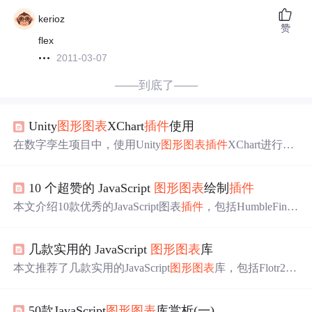
kerioz
赞
flex
2011-03-07
——到底了——
Unity
图形图表
XChart
插件
使用
在数字孪生项目中，使用Unity
图形图表
插件
XChart进行数
据可视化。通过导入XChart源码，配置LineChart组件，设
置Title、XAxis、YAxis和Serie，实现了折线图的展示。在
10 个超赞的 JavaScript
图形图表
绘制
插件
实际应用中，可以调整材质和Shader以达到理想效果。
本文介绍10款优秀的JavaScript图表
插件
，包括HumbleFinan
ce、D3、Rickshaw等，涵盖数据可视化、时序图、
交互
式
曲线图等多种用途。
几款实用的 JavaScript
图形图表
库
本文推荐了几款实用的JavaScript
图形图表
库，包括Flotr2、
Springy、xCharts、Rickshaw、ICO和Flot，这些库适用于构
建各种功能的图表，并提供了易于使用的API和丰富的示
50款JavaScript
图形图表
库赏析(一)
例代码。