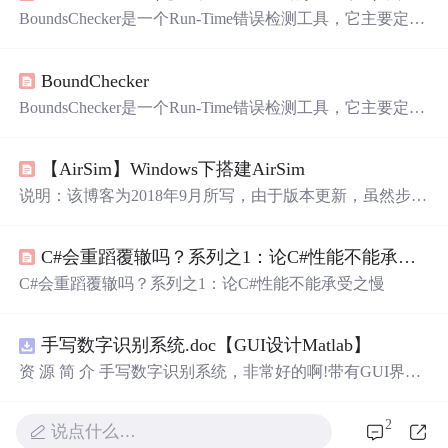
BoundsChecker是一个Run-Time错误检测工具，它主要定位
程序在
运行
时期发生的各种错误； 记录： 第一步：简单
了解一下boundcheck，在程序
运行
期间检测内存 指针错误
BoundChecker
的工具，主要有两种模式，activeCheck和finalCheck；其中
activeCheck速度快，检测错误不太全；finalCheck
速度慢
，
BoundsChecker是一个Run-Time错误检测工具，它主要定位
检测错误比activeCheck强而且全；（
程序在
运行
时期发生的各种错误； 记录： 第一步：简单
了解一下boundcheck，在程序
运行
期间检测内存 指针错误
【AirSim】Windows下搭建AirSim
的工具，主要有两种模式，activeCheck和finalCheck；其中
activeCheck速度快，检测错误不太全；finalCheck
速度慢
，
说明：该博客为2018年9月所写，由于版本更新，虽然步骤
检测错误比activeCheck强而且全；（1）中有两种...
大体类似，但现已存在诸多细节不同，仅做参考。
C#会重蹈覆辙吗？系列之1：论C#性能不能承受之慢
C#会重蹈覆辙吗？系列之1：论C#性能不能承受之慢
手写数字识别系统.doc【GUI设计Matlab】
资 源 简 介 手写数字识别系统，非常好的啊!带有GUI界
面，使用方便! 详 情 说 明 用这个手写数字识别系统，你可
以轻松地识别手写数字。这个系统不仅功能强大，而且还
2
说点什么…
带有直观的图形用户界面（GUI），非常容易使用。你只