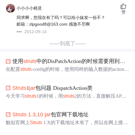
小小小小精灵
赞
同求啊，您现在有了吗？可以给小妹发一份不？
邮箱：zlpgood8@163.com 感激不尽啊
2012-09-14
——到底了——
使用
struts
中的DisPatchAction的时候需要用到的
jar
在配置
struts
-config的时候，使用同样的输入数据的action时
候，可以将这些action配制成一个，在这里需要调用的
jar
包
名为
struts
-
extras
-
1.3
.
10
.
jar
。这个
jar
包也可以在
struts
框架
Struts
1
jar
包问题 DispatchAction类
目录中的lib文件夹中找见！ ...
今天学习
struts
1的时候，用
struts
2的方法，直接解压APPS
里面的blank.war，然后把lib下的
jar
包全部拷过来。 但是出
现了问题：我想使用DispatchAction来分发到方法，但是在
Struts
1.3
.
10
jar
包官网下载地址
继承时没有DispatchAction这个类。 检查发现，是
struts
-
ext
ras
-
1.3
.
10
.
jar
这个包没有拷入导致的，但是blank没有这个
貌似官网上
Struts
1.X的下载地址木有了，所以在网上搜了
包。
别人整理的可以直接下载的资源。试过，好用。
Struts
1.3