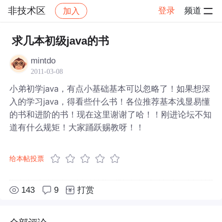
非技术区
登录
频道
加入
帖子详情
社区
非技术区
求几本初级java的书
mintdo
2011-03-08
小弟初学java，有点小基础基本可以忽略了！如果想深
入的学习java，得看些什么书！各位推荐基本浅显易懂
的书和进阶的书！现在这里谢谢了哈！！刚进论坛不知
道有什么规矩！大家踊跃赐教呀！！
给本帖投票
143
9
打赏