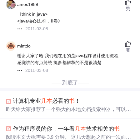
amos1989
赞
《think in java>
<java核心技术I，II卷》
2011-03-08
mintdo
赞
谢谢大家了哈 我们现在用的是java程序设计使用教程
感觉讲的有点笼统 挺多都解释的不是很清楚
2011-03-08
——到底了——
计算机专业
几本
必看的
书
！
昨天给大家推荐了一个强大的本地文档搜索神器，可以根
据文件名和文本内容快速搜索文件，堪称本地搜索软件中
的扛把子，戳下面链接可以查看详情和领取：推荐一款神
作为程序员的你，一年看
几本
技术相关的
书
器软件！！！今天给大家推荐
几本
计算机...
阅读本文大概需要 3.9 分钟。 这几天想起之前的一次面