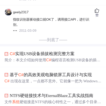
geely2317
赞
指纹识别器驱动接口就OK了，调用接口API，进行识
别。
2011-03-09
——到底了——
C#
实现USB设备插拔检测完整方案
简介：本文介绍如何使用
C#
编程语言检测USB设备的插入
与拔出事件。通过.NET Framework中的类监听WMI（Wind
ows Management Instrumentation）
系统
事件，能够实时捕获
基于
C#
的高效美观电脑锁屏工具设计与实现
USB设备的状态变化。该方法适用于各类USB设备，包括
存储设备、打印机和摄像头等。文章提供了完整的代码示
C#
出现在这里，一点都不意外。它就像一把为 Windows
例，并讲解了事件处理机制与实际应用场景，帮助开发者
量身定
做
的瑞士军刀，尤其是对于这种需要深度操作
系统
将此功能集成到桌面应用或后台服务中，实现自动化响应
交互的应用来说。即使你把界面
做
得天衣无缝，如果拦不
与设备管理。
NTFS硬链接技术与EternalBlaze工具实战指南
住这几个组合键，一切努力都是纸糊的：Alt + Tab→ 切窗
口→ 开任务管理
器
Win + R→ 跑命令Alt + F4→ 关闭当前程
文件
系统
硬链接是NTFS的核心特性之一，通过多个目录项
序怎么办？上钩子！前面那些都是“软防御”，我们现在来