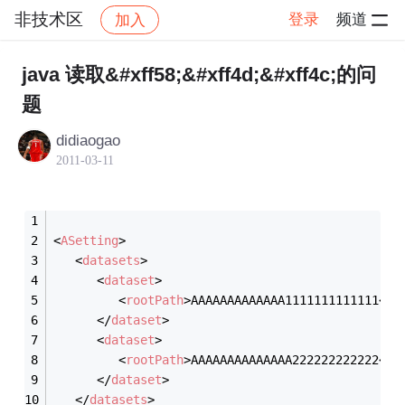
非技术区
登录
频道
加入
帖子详情
社区
非技术区
java 读取&#xff58;&#xff4d;&#xff4c;的问
题
didiaogao
2011-03-11
<
ASetting
>
<
datasets
>
<
dataset
>
<
rootPath
>
AAAAAAAAAAAAA1111111111111
<
ro
</
dataset
>
<
dataset
>
<
rootPath
>
AAAAAAAAAAAAAA222222222222
<
ro
</
dataset
>
</
datasets
>