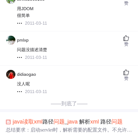
赞
用JDOM
很简单
2011-03-11
pmlxp
赞
问题没描述清楚
2011-03-11
didiaogao
赞
没人呢
2011-03-11
——到底了——
java
读取
xml
路径
问题
_
java
解析
xml
路径
问题
总结要求：启动servlet时，解析需要的配置文件。不允许用
绝对路径代码如下：import
java
.net.URL;import
java
.util.*;p