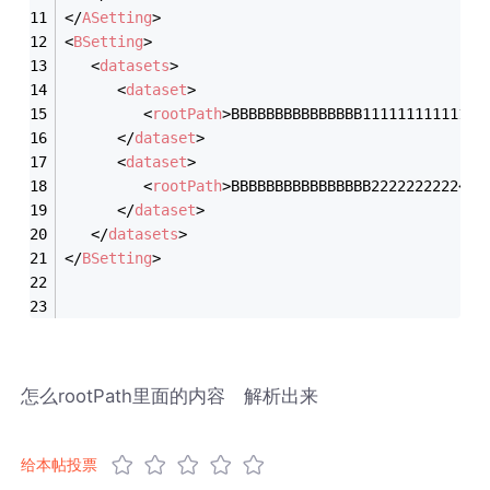
</
ASetting
>
<
BSetting
>
<
datasets
>
<
dataset
>
<
rootPath
>
BBBBBBBBBBBBBBB11111111111111
</
dataset
>
<
dataset
>
<
rootPath
>
BBBBBBBBBBBBBBBB2222222222
<
ro
</
dataset
>
</
datasets
>
</
BSetting
>
怎么rootPath里面的内容 解析出来
给本帖投票